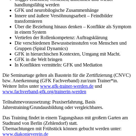
handlungsfähig werden
GFK und neurobilogische Zusammenhänge
Innere und äußere Versöhnungsarbeit – Feindbilder
transformieren
Über die Beziehung hinaus denken – Konflikte als Symptom
in einem System
Vertiefen der Rollenkompetenz: Auftragsklärung
Die verschiedenen Bewusstseinsstufen von Menschen und
Gruppen (Spiral Dynamics)
GFK in hierarchischen Kontexten, Umgang mit Macht.
GFK in die Welt bringen
In Konflikten vermitteln: GFK und Mediation
Die Seminartage gelten als Baustein für die Zertifizierung (CNVC)
bzw. Anerkennung (GFK Fachverband) zur/zum Trainer*in.
Weitere Infos unter
www.gfk-trainer-werden.de
und
www.fachverband-gfk.org/trainerin-werden
Teilnahmevoraussetzung: Praxiserfahrung, Basis
Jahrestraining/Grundausbildung oder vergleichbares.
Das Training findet in einem Tagungshaus mit großem Garten am
Stadtrand von Berlin (Zehlendorf) statt.
Übernachtungen mit Frühstück können gebucht werden unter:
www.diakonieverein.de