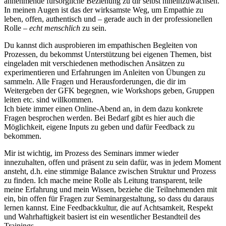
annehmende fürsorgliche Beziehung zu dir selbst hineinzuwachsen.
In meinen Augen ist das der wirksamste Weg, um Empathie zu
leben, offen, authentisch und – gerade auch in der professionellen
Rolle –
echt menschlich
zu sein.
Du kannst dich ausprobieren im empathischen Begleiten von
Prozessen, du bekommst Unterstützung bei eigenen Themen, bist
eingeladen mit verschiedenen methodischen Ansätzen zu
experimentieren und Erfahrungen im Anleiten von Übungen zu
sammeln. Alle Fragen und Herausforderungen, die dir im
Weitergeben der GFK begegnen, wie Workshops geben, Gruppen
leiten etc. sind willkommen.
Ich biete immer einen Online-Abend an, in dem dazu konkrete
Fragen besprochen werden. Bei Bedarf gibt es hier auch die
Möglichkeit, eigene Inputs zu geben und dafür Feedback zu
bekommen.
Mir ist wichtig, im Prozess des Seminars immer wieder
innezuhalten, offen und präsent zu sein dafür, was in jedem Moment
ansteht, d.h. eine stimmige Balance zwischen Struktur und Prozess
zu finden. Ich mache meine Rolle als Leitung transparent, teile
meine Erfahrung und mein Wissen, beziehe die Teilnehmenden mit
ein, bin offen für Fragen zur Seminargestaltung, so dass du daraus
lernen kannst. Eine Feedbackkultur, die auf Achtsamkeit, Respekt
und Wahrhaftigkeit basiert ist ein wesentlicher Bestandteil des
Trainings.