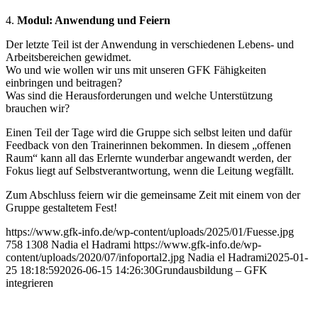
4.
Modul: Anwendung und Feiern
Der letzte Teil ist der Anwendung in verschiedenen Lebens- und
Arbeitsbereichen gewidmet.
Wo und wie wollen wir uns mit unseren GFK Fähigkeiten
einbringen und beitragen?
Was sind die Herausforderungen und welche Unterstützung
brauchen wir?
Einen Teil der Tage wird die Gruppe sich selbst leiten und dafür
Feedback von den Trainerinnen bekommen. In diesem „offenen
Raum“ kann all das Erlernte wunderbar angewandt werden, der
Fokus liegt auf Selbstverantwortung, wenn die Leitung wegfällt.
Zum Abschluss feiern wir die gemeinsame Zeit mit einem von der
Gruppe gestaltetem Fest!
https://www.gfk-info.de/wp-content/uploads/2025/01/Fuesse.jpg
758
1308
Nadia el Hadrami
https://www.gfk-info.de/wp-
content/uploads/2020/07/infoportal2.jpg
Nadia el Hadrami
2025-01-
25 18:18:59
2026-06-15 14:26:30
Grundausbildung – GFK
integrieren