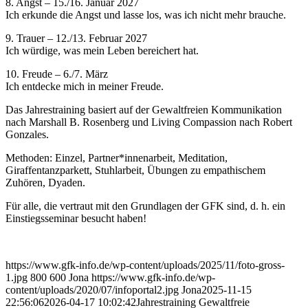
8. Angst – 15./16. Januar 2027
Ich erkunde die Angst und lasse los, was ich nicht mehr brauche.
9. Trauer – 12./13. Februar 2027
Ich würdige, was mein Leben bereichert hat.
10. Freude – 6./7. März
Ich entdecke mich in meiner Freude.
Das Jahrestraining basiert auf der Gewaltfreien Kommunikation
nach Marshall B. Rosenberg und Living Compassion nach Robert
Gonzales.
Methoden: Einzel, Partner*innenarbeit, Meditation,
Giraffentanzparkett, Stuhlarbeit, Übungen zu empathischem
Zuhören, Dyaden.
Für alle, die vertraut mit den Grundlagen der GFK sind, d. h. ein
Einstiegsseminar besucht haben!
https://www.gfk-info.de/wp-content/uploads/2025/11/foto-gross-
1.jpg
800
600
Jona
https://www.gfk-info.de/wp-
content/uploads/2020/07/infoportal2.jpg
Jona
2025-11-15
22:56:06
2026-04-17 10:02:42
Jahrestraining Gewaltfreie