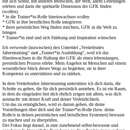
mit sich Selbst, mit anderen Menschen, der Welt, allem Lebendigen
erleben und darin die spirituelle Dimension der GFK finden
(wollen).
* in die Trainer*in-Rolle hineinwachsen wollen
* GFK in ihre beruflichen Rolle integrieren
* ihren persönlichen Weg finden möchten, GFK in die Welt zu
bringen
* Trainer*in sind und sich Stärkung und Inspiration wünschen
Ich verwende (inzwischen) den Untertitel „Vertiefendes
Jahrestraining“ statt „Trainer*in Ausbildung“, weil ich das
Hineinwachsen in die Haltung der GFK als einen lebenslangen,
persönlichen Prozess erlebe. Mein Angebot ist Menschen auf einem
wesentlichen Stück dieses Wegs zu begleiten, sie in ihrer
Kompetenz zu unterstützen und zu stärken.
In dem Vertiefenden Jahrestraining unterstütze ich dich darin, die
Schritte zu gehen, die für dich persönlich anstehen. Es ist ein Raum,
in dem du eingeladen bist dich ehrlich zeigen mit allem, was dich
ausmacht: mit deiner Kraft und deiner Verletzlichkeit.
Um das zu ermöglichen, wird es darum gehen, dir deine
Vorstellungen über dich und die Trainer*in-Rolle (bzw. deine
Rolle/n in deinen persönlichen und beruflichen Systemen) bewusst
zu machen und zu überprüfen.
Der Fokus liegt darauf, in eine zunehmend selbst-bewusste und