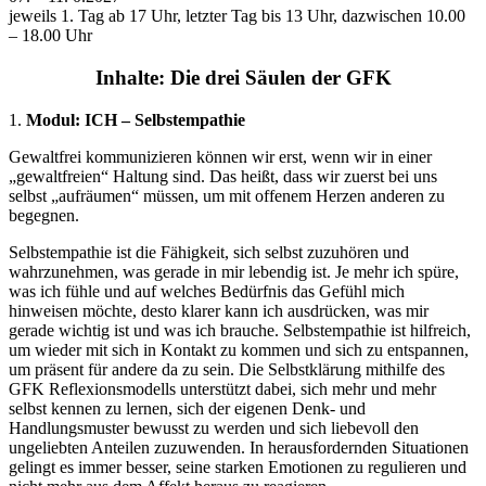
jeweils 1. Tag ab 17 Uhr, letzter Tag bis 13 Uhr, dazwischen 10.00
– 18.00 Uhr
Inhalte: Die drei Säulen der GFK
1.
Modul: ICH – Selbstempathie
Gewaltfrei kommunizieren können wir erst, wenn wir in einer
„gewaltfreien“ Haltung sind. Das heißt, dass wir zuerst bei uns
selbst „aufräumen“ müssen, um mit offenem Herzen anderen zu
begegnen.
Selbstempathie ist die Fähigkeit, sich selbst zuzuhören und
wahrzunehmen, was gerade in mir lebendig ist. Je mehr ich spüre,
was ich fühle und auf welches Bedürfnis das Gefühl mich
hinweisen möchte, desto klarer kann ich ausdrücken, was mir
gerade wichtig ist und was ich brauche. Selbstempathie ist hilfreich,
um wieder mit sich in Kontakt zu kommen und sich zu entspannen,
um präsent für andere da zu sein. Die Selbstklärung mithilfe des
GFK Reflexionsmodells unterstützt dabei, sich mehr und mehr
selbst kennen zu lernen, sich der eigenen Denk- und
Handlungsmuster bewusst zu werden und sich liebevoll den
ungeliebten Anteilen zuzuwenden. In herausfordernden Situationen
gelingt es immer besser, seine starken Emotionen zu regulieren und