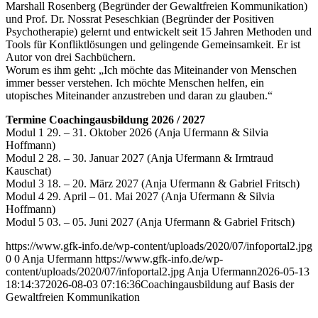
Marshall Rosenberg (Begründer der Gewaltfreien Kommunikation)
und Prof. Dr. Nossrat Peseschkian (Begründer der Positiven
Psychotherapie) gelernt und entwickelt seit 15 Jahren Methoden und
Tools für Konfliktlösungen und gelingende Gemeinsamkeit. Er ist
Autor von drei Sachbüchern.
Worum es ihm geht: „Ich möchte das Miteinander von Menschen
immer besser verstehen. Ich möchte Menschen helfen, ein
utopisches Miteinander anzustreben und daran zu glauben.“
Termine Coachingausbildung 2026 / 2027
Modul 1 29. – 31. Oktober 2026 (Anja Ufermann & Silvia
Hoffmann)
Modul 2 28. – 30. Januar 2027 (Anja Ufermann & Irmtraud
Kauschat)
Modul 3 18. – 20. März 2027 (Anja Ufermann & Gabriel Fritsch)
Modul 4 29. April – 01. Mai 2027 (Anja Ufermann & Silvia
Hoffmann)
Modul 5 03. – 05. Juni 2027 (Anja Ufermann & Gabriel Fritsch)
https://www.gfk-info.de/wp-content/uploads/2020/07/infoportal2.jpg
0
0
Anja Ufermann
https://www.gfk-info.de/wp-
content/uploads/2020/07/infoportal2.jpg
Anja Ufermann
2026-05-13
18:14:37
2026-08-03 07:16:36
Coachingausbildung auf Basis der
Gewaltfreien Kommunikation