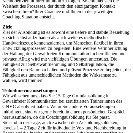
Methodenvielfalt Ihrer Intuition zu folgen. So entfaltet sich die
Weisheit des Prozesses, der durch den einzigartigen Kontakt
zwischen Ihrem*Ihrer Coachee und Ihnen in der jeweiligen
Coaching Situation entsteht.
Ziele
Ziel der Ausbildung ist es sowohl eine tiefere und stabile Beziehung
zu sich selbst aufzubauen als auch weiteres methodisches
Handwerkszeug kennenzulernen, um Menschen flexibel in ihren
Entwicklungsprozessen zu begleiten. Eine weitere Verinnerlichung
der Haltung der Gewaltfreien Kommunikation im beruflichen und
privaten Alltag wird mit vielfältigen Übungen unterstützt. Die
Fähigkeit zur Selbstwahrnehmung und Selbstregulation, die
Fähigkeit den Raum zu halten und präsent Prozesse zu begleiten, die
Fähigkeit aus unterschiedlichen Methoden die Wirksamste zu
wählen, wird trainiert.
Teilnahmevoraussetzungen
Wir wünschen uns, dass Sie 15 Tage Grundausbildung in
Gewaltfreier Kommunikation bei zertifizierten Trainer:innen des
CNVC absolviert haben. Wenn Sie andere Voraussetzungen
mitbringen, sind wir gerne bereit, in einem persönlichen Gespräch
herauszufinden, ob die Coachingausbildung für Sie passt.
Sie sind in der Lage, auch zwischen den Ausbildungsblöcken,
jeweils 1 – 2 Tage Zeit für individuelle Vor- und Nachbereitung in