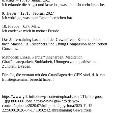
8. Angst – 15./16. Januar 2027
Ich erkunde die Angst und lasse los, was ich nicht mehr brauche.
9. Trauer – 12./13. Februar 2027
Ich würdige, was mein Leben bereichert hat.
10. Freude – 6./7. März
Ich entdecke mich in meiner Freude.
Das Jahrestraining basiert auf der Gewaltfreien Kommunikation
nach Marshall B. Rosenberg und Living Compassion nach Robert
Gonzales.
Methoden: Einzel, Partner*innenarbeit, Meditation,
Giraffentanzparkett, Stuhlarbeit, Übungen zu empathischem
Zuhören, Dyaden.
Für alle, die vertraut mit den Grundlagen der GFK sind, d. h. ein
Einstiegsseminar besucht haben!
https://www.gfk-info.de/wp-content/uploads/2025/11/foto-gross-
1.jpg
800
600
Jona
https://www.gfk-info.de/wp-
content/uploads/2020/07/infoportal2.jpg
Jona
2025-11-15
22:56:06
2026-04-17 10:02:42
Jahrestraining Gewaltfreie