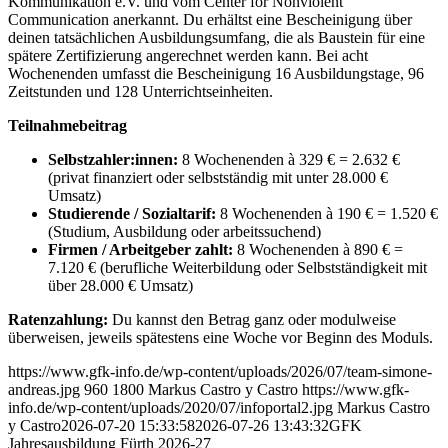
Kommunikation e.V. und vom Center for Nonviolent
Communication anerkannt. Du erhältst eine Bescheinigung über
deinen tatsächlichen Ausbildungsumfang, die als Baustein für eine
spätere Zertifizierung angerechnet werden kann. Bei acht
Wochenenden umfasst die Bescheinigung 16 Ausbildungstage, 96
Zeitstunden und 128 Unterrichtseinheiten.
Teilnahmebeitrag
Selbstzahler:innen:
8 Wochenenden à 329 € = 2.632 €
(privat finanziert oder selbstständig mit unter 28.000 €
Umsatz)
Studierende / Sozialtarif:
8 Wochenenden à 190 € = 1.520 €
(Studium, Ausbildung oder arbeitssuchend)
Firmen / Arbeitgeber zahlt:
8 Wochenenden à 890 € =
7.120 € (berufliche Weiterbildung oder Selbstständigkeit mit
über 28.000 € Umsatz)
Ratenzahlung:
Du kannst den Betrag ganz oder modulweise
überweisen, jeweils spätestens eine Woche vor Beginn des Moduls.
https://www.gfk-info.de/wp-content/uploads/2026/07/team-simone-
andreas.jpg
960
1800
Markus Castro y Castro
https://www.gfk-
info.de/wp-content/uploads/2020/07/infoportal2.jpg
Markus Castro
y Castro
2026-07-20 15:33:58
2026-07-26 13:43:32
GFK
Jahresausbildung Fürth 2026-27