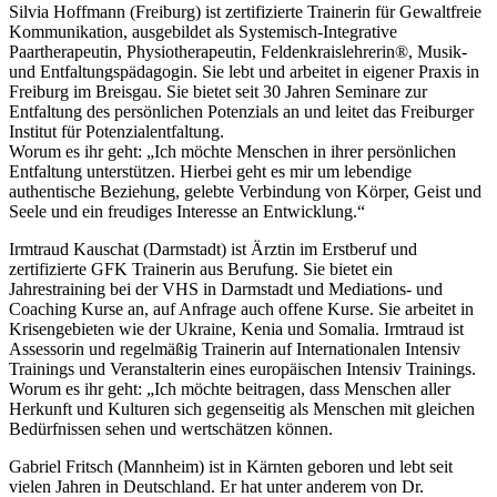
Silvia Hoffmann (Freiburg) ist zertifizierte Trainerin für Gewaltfreie
Kommunikation, ausgebildet als Systemisch-Integrative
Paartherapeutin, Physiotherapeutin, Feldenkraislehrerin®, Musik-
und Entfaltungspädagogin. Sie lebt und arbeitet in eigener Praxis in
Freiburg im Breisgau. Sie bietet seit 30 Jahren Seminare zur
Entfaltung des persönlichen Potenzials an und leitet das Freiburger
Institut für Potenzialentfaltung.
Worum es ihr geht: „Ich möchte Menschen in ihrer persönlichen
Entfaltung unterstützen. Hierbei geht es mir um lebendige
authentische Beziehung, gelebte Verbindung von Körper, Geist und
Seele und ein freudiges Interesse an Entwicklung.“
Irmtraud Kauschat (Darmstadt) ist Ärztin im Erstberuf und
zertifizierte GFK Trainerin aus Berufung. Sie bietet ein
Jahrestraining bei der VHS in Darmstadt und Mediations- und
Coaching Kurse an, auf Anfrage auch offene Kurse. Sie arbeitet in
Krisengebieten wie der Ukraine, Kenia und Somalia. Irmtraud ist
Assessorin und regelmäßig Trainerin auf Internationalen Intensiv
Trainings und Veranstalterin eines europäischen Intensiv Trainings.
Worum es ihr geht: „Ich möchte beitragen, dass Menschen aller
Herkunft und Kulturen sich gegenseitig als Menschen mit gleichen
Bedürfnissen sehen und wertschätzen können.
Gabriel Fritsch (Mannheim) ist in Kärnten geboren und lebt seit
vielen Jahren in Deutschland. Er hat unter anderem von Dr.