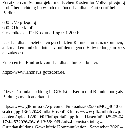
Zusätzlich zur Seminargebühr entstehen Kosten für Vollverpflegung
und Übernachtung im wunderschönen Landhaus Gottsdorf bei
Berlin:
600 € Verpflegung
600 € Unterkunft
Gesamtkosten für Kost und Logis: 1.200 €
Das Landhaus bietet einen geschützten Rahmen, um anzukommen,
aufzutanken und sich intensiv auf den eigenen Entwicklungsprozess
einzulassen.
Einen ersten Eindruck vom Landhaus findest du hier:
https://www.landhaus-gottsdorf.de/
Dieses Grundausbildung in GfK ist in Berlin und Brandenburg als
Bildungsurlaub anerkannt.
https://www.gfk-info.de/wp-content/uploads/2025/05/MG_3040-6-
scaled.jpg
1365
2048
Julia Hasenfuß
https://www.gfk-info.de/wp-
content/uploads/2020/07/infoportal2.jpg
Julia Hasenfuß
2025-05-04
17:44:57
2026-06-16 13:56:19
Phönix-Intensivtraining –
Grundausbildung Gewaltfreie Kommunikation | September 2026 –