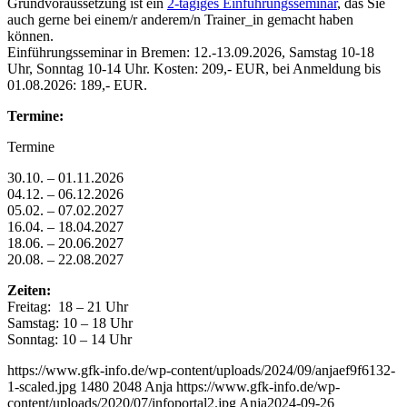
Grundvoraussetzung ist ein
2-tägiges Einführungsseminar
, das Sie
auch gerne bei einem/r anderem/n Trainer_in gemacht haben
können.
Einführungsseminar in Bremen: 12.-13.09.2026, Samstag 10-18
Uhr, Sonntag 10-14 Uhr. Kosten: 209,- EUR, bei Anmeldung bis
01.08.2026: 189,- EUR.
Termine:
Termine
30.10. – 01.11.2026
04.12. – 06.12.2026
05.02. – 07.02.2027
16.04. – 18.04.2027
18.06. – 20.06.2027
20.08. – 22.08.2027
Zeiten:
Freitag: 18 – 21 Uhr
Samstag: 10 – 18 Uhr
Sonntag: 10 – 14 Uhr
https://www.gfk-info.de/wp-content/uploads/2024/09/anjaef9f6132-
1-scaled.jpg
1480
2048
Anja
https://www.gfk-info.de/wp-
content/uploads/2020/07/infoportal2.jpg
Anja
2024-09-26