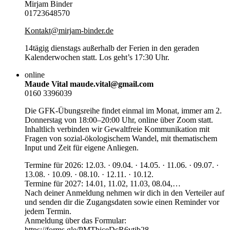
Mirjam Binder
01723648570
K
ontakt@mirjam-binder.de
14tägig dienstags außerhalb der Ferien in den geraden
Kalenderwochen statt. Los geht’s 17:30 Uhr.
online
Maude Vital maude.vital@gmail.com
0160 3396039
Die GFK-Übungsreihe findet einmal im Monat, immer am 2.
Donnerstag von 18:00–20:00 Uhr, online über Zoom statt.
Inhaltlich verbinden wir Gewaltfreie Kommunikation mit
Fragen von sozial-ökologischem Wandel, mit thematischem
Input und Zeit für eigene Anliegen.
Termine für 2026: 12.03. · 09.04. · 14.05. · 11.06. · 09.07. ·
13.08. · 10.09. · 08.10. · 12.11. · 10.12.
Termine für 2027: 14.01, 11.02, 11.03, 08.04,…
Nach deiner Anmeldung nehmen wir dich in den Verteiler auf
und senden dir die Zugangsdaten sowie einen Reminder vor
jedem Termin.
Anmeldung über das Formular:
https://forms.gle/PMTbiceDcR6vtib28