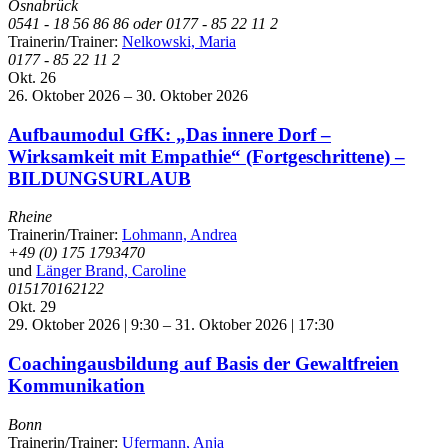
Osnabrück
0541 - 18 56 86 86 oder 0177 - 85 22 11 2
Trainerin/Trainer:
Nelkowski, Maria
0177 - 85 22 11 2
Okt.
26
26. Oktober 2026
–
30. Oktober 2026
Aufbaumodul GfK: „Das innere Dorf –
Wirksamkeit mit Empathie“ (Fortgeschrittene) –
BILDUNGSURLAUB
Rheine
Trainerin/Trainer:
Lohmann, Andrea
+49 (0) 175 1793470
und
Länger Brand, Caroline
015170162122
Okt.
29
29. Oktober 2026 | 9:30
–
31. Oktober 2026 | 17:30
Coachingausbildung auf Basis der Gewaltfreien
Kommunikation
Bonn
Trainerin/Trainer:
Ufermann, Anja