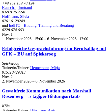
+49 151 159 78 124
Kauschat, Irmtraud
0 69 9 76 72-0
Hoffmann, Silvia
0761 6129240
und
IndiTO - Bildung, Training und Beratung
0228 674 663
Nov.
1
1. November 2026 | 15:00
–
6. November 2026 | 13:00
Erfolgreiche Gesprächsführung im Berufsalltag mit
GFK – BU auf Spiekeroog
Spiekeroog
Trainerin/Trainer:
Heunemann, Mirja
015110729013
Nov.
2
2. November 2026
–
6. November 2026
Gewaltfreie Kommunikation nach Marshall
Rosenberg – 5-tägiger Bildungsurlaub
Köln
Trainerin/Trainer:
Ufermann, Anja