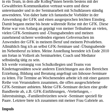
in ein Team, in dem alle Kolleg*innen bereits bestens mit der
Gewaltfreien Kommunikation vertraut waren und diese
untereinander und in der Seminararbeit mit Schulklassen ständig
anwendeten. Von daher hatte ich fantastische Vorbilder in der
Anwendung der GFK und einen ausgesprochen leichten Einstieg.
Damit begann meine bis heute währende Reise mit der GFK. Diese
Reise war von Anfang an geprägt von meiner Teilnahme an vielen,
vielen GFK-Seminaren und -Übungsabenden und meinen
zunehmend sicherer werdenden eigenen Gehversuchen im
Anwenden der GFK in meinem Beruf und meinem Privatleben.
Allmählich fing ich an selbst GFK-Seminare und -Übungsabende
im Nebenberuf zu leiten. Meine Anstellung beendete ich Ende 2010
um fortan in Vollzeit als Seminarleiter, Coach und Mediator
selbständig tätig zu sein.
Ich werde vorrangig von Schulkollegien und Teams von
Kindertagesstätten sowie anderen Einrichtungen aus den Bereichen
Erziehung, Bildung und Beratung angefragt um Inhouse-Seminare
zu leiten. Für Termine an Wochenenden arbeite ich mit einer ganzen
Reihe von Veranstaltern zusammen, die offen ausgeschriebene
GFK-Seminare anbieten. Meine GFK-Seminare decken eine große
Bandbreite ab, z.B. GFK-Einführungen, -Vertiefungen, -
Jahrestrainings, -Familienfreizeiten sowie -Seminare speziell für
Paare. Letztere biete ich zusammen mit meiner Frau Gabriele an.
Impuls