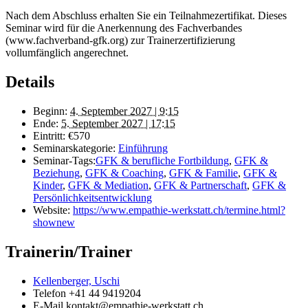
Nach dem Abschluss erhalten Sie ein Teilnahmezertifikat. Dieses
Seminar wird für die Anerkennung des Fachverbandes
(www.fachverband-gfk.org) zur Trainerzertifizierung
vollumfänglich angerechnet.
Details
Beginn:
4. September 2027 | 9:15
Ende:
5. September 2027 | 17:15
Eintritt:
€570
Seminarskategorie:
Einführung
Seminar-Tags:
GFK & berufliche Fortbildung
,
GFK &
Beziehung
,
GFK & Coaching
,
GFK & Familie
,
GFK &
Kinder
,
GFK & Mediation
,
GFK & Partnerschaft
,
GFK &
Persönlichkeitsentwicklung
Website:
https://www.empathie-werkstatt.ch/termine.html?
shownew
Trainerin/Trainer
Kellenberger, Uschi
Telefon
+41 44 9419204
E-Mail
kontakt@empathie-werkstatt.ch