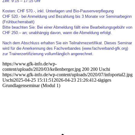
Zeit: 9:15 – 17:15 Uhr
Kosten: CHF 570.-, inkl. Unterlagen und Bio-Pausenverpflegung
CHF 520.- bei Anmeldung und Bezahlung bis 3 Monate vor Seminarbeginn
(Frühbucherrabatt)
Bitte beachten Sie: Bei einer Abmeldung fällt eine Bearbeitungsgebühr von
CHF 250.– an; unabhängig davon, wann die Abmeldung erfolgt.
Nach dem Abschluss erhalten Sie ein Teilnahmezertifikat. Dieses Seminar
wird für die Anerkennung des Fachverbandes (www.fachverband-gfk.org)
zur Trainerzertifizierung vollumfänglich angerechnet.
https://www.gfk-info.de/wp-
content/uploads/2020/03/kellenberger.jpg
200
200
Uschi
https://www.gfk-info.de/wp-content/uploads/2020/07/infoportal2.jpg
Uschi
2025-04-25 15:11:51
2026-04-23 21:26:41
2-tägiges
Grundlagenseminar (Modul 1)