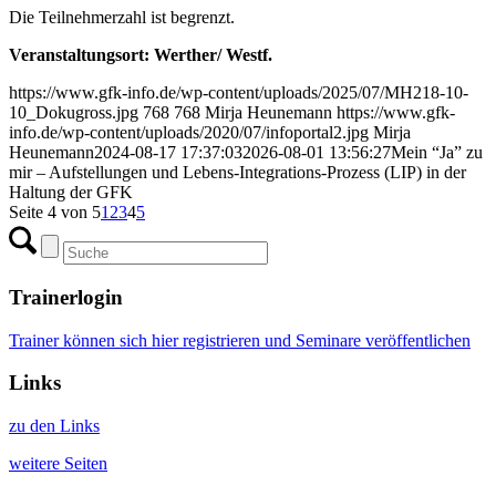
Die Teilnehmerzahl ist begrenzt.
Veranstaltungsort:
Werther/ Westf.
https://www.gfk-info.de/wp-content/uploads/2025/07/MH218-10-
10_Dokugross.jpg
768
768
Mirja Heunemann
https://www.gfk-
info.de/wp-content/uploads/2020/07/infoportal2.jpg
Mirja
Heunemann
2024-08-17 17:37:03
2026-08-01 13:56:27
Mein “Ja” zu
mir – Aufstellungen und Lebens-Integrations-Prozess (LIP) in der
Haltung der GFK
Seite 4 von 5
1
2
3
4
5
Trainerlogin
Trainer können sich hier registrieren und Seminare veröffentlichen
Links
zu den Links
weitere Seiten