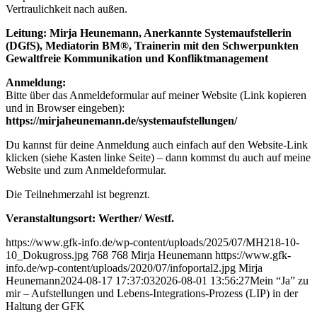
Vertraulichkeit nach außen.
Leitung:
Mirja Heunemann, Anerkannte Systemaufstellerin
(DGfS), Mediatorin BM®, Trainerin mit den Schwerpunkten
Gewaltfreie Kommunikation und Konfliktmanagement
Anmeldung:
Bitte über das Anmeldeformular auf meiner Website (Link kopieren
und in Browser eingeben):
https://mirjaheunemann.de/systemaufstellungen/
Du kannst für deine Anmeldung auch einfach auf den Website-Link
klicken (siehe Kasten linke Seite) – dann kommst du auch auf meine
Website und zum Anmeldeformular.
Die Teilnehmerzahl ist begrenzt.
Veranstaltungsort:
Werther/ Westf.
https://www.gfk-info.de/wp-content/uploads/2025/07/MH218-10-
10_Dokugross.jpg
768
768
Mirja Heunemann
https://www.gfk-
info.de/wp-content/uploads/2020/07/infoportal2.jpg
Mirja
Heunemann
2024-08-17 17:37:03
2026-08-01 13:56:27
Mein “Ja” zu
mir – Aufstellungen und Lebens-Integrations-Prozess (LIP) in der
Haltung der GFK