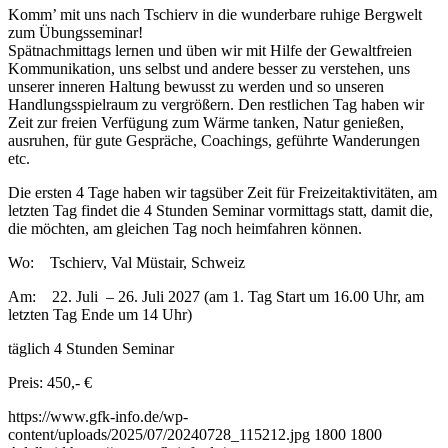
Komm’ mit uns nach Tschierv in die wunderbare ruhige Bergwelt
zum Übungsseminar!
Spätnachmittags lernen und üben wir mit Hilfe der Gewaltfreien
Kommunikation, uns selbst und andere besser zu verstehen, uns
unserer inneren Haltung bewusst zu werden und so unseren
Handlungsspielraum zu vergrößern. Den restlichen Tag haben wir
Zeit zur freien Verfügung zum Wärme tanken, Natur genießen,
ausruhen, für gute Gespräche, Coachings, geführte Wanderungen
etc.
Die ersten 4 Tage haben wir tagsüber Zeit für Freizeitaktivitäten, am
letzten Tag findet die 4 Stunden Seminar vormittags statt, damit die,
die möchten, am gleichen Tag noch heimfahren können.
Wo: Tschierv, Val Müstair, Schweiz
Am: 22. Juli – 26. Juli 2027 (am 1. Tag Start um 16.00 Uhr, am
letzten Tag Ende um 14 Uhr)
täglich 4 Stunden Seminar
Preis: 450,- €
https://www.gfk-info.de/wp-
content/uploads/2025/07/20240728_115212.jpg
1800
1800