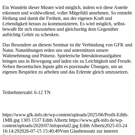
Ein Wandeln dieser Muster wird möglich, indem wir diese Anteile
erkennen und wohlwollend, voller Mitgefühl annehmen. So entsteht
Heilung und damit die Freiheit, aus der eigenen Kraft und
Lebendigkeit heraus zu kommunizieren. Es wird möglich, selbst-
bewußt für sich einzustehen und gleichzeitig dem Gegenüber
aufrichtig Gehör zu schenken.
Das Besondere an diesem Seminar ist die Verbindung von GFK und
Natur. Naturübungen erden uns und unterstützen unsere
Wahrnehmung und Präsenz. Spielerische Interaktionsaufgaben
bringen uns in Bewegung und laden ein zu Leichtigkeit und Freude.
Neben theoretischen Inputs gibt es praxisnahe Übungen, um an
eigenen Bespielen zu arbeiten und das Erlernte gleich umzusetzen.
Teilnehmerzahl: 6-12 TN
https://www.gfk-info.de/wp-content/uploads/2025/06/Profil-Edith-
1MB.jpg
1305
1537
Edith Albertz
https://www.gfk-info.de/wp-
content/uploads/2020/07/infoportal2.jpg
Edith Albertz
2025-03-24
16:14:29
2026-07-15 15:40:49
Vom Glaubenssatz zur inneren