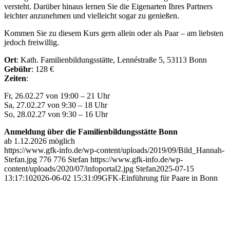
versteht. Darüber hinaus lernen Sie die Eigenarten Ihres Partners
leichter anzunehmen und vielleicht sogar zu genießen.
Kommen Sie zu diesem Kurs gern allein oder als Paar – am liebsten
jedoch freiwillig.
Ort
:
Kath. Familienbildungsstätte
,
Lennéstraße 5
,
53113 Bonn
Gebühr
: 128 €
Zeiten
:
Fr, 26.02.27 von 19:00 – 21 Uhr
Sa, 27.02.27 von 9:30 – 18 Uhr
So, 28.02.27 von 9:30 – 16 Uhr
Anmeldung über die Familienbildungsstätte Bonn
ab 1.12.2026 möglich
https://www.gfk-info.de/wp-content/uploads/2019/09/Bild_Hannah-
Stefan.jpg
776
776
Stefan
https://www.gfk-info.de/wp-
content/uploads/2020/07/infoportal2.jpg
Stefan
2025-07-15
13:17:10
2026-06-02 15:31:09
GFK-Einführung für Paare in Bonn