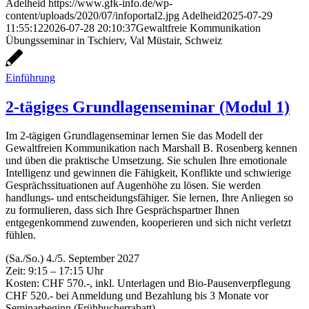
Adelheid
https://www.gfk-info.de/wp-
content/uploads/2020/07/infoportal2.jpg
Adelheid
2025-07-29
11:55:12
2026-07-28 20:10:37
Gewaltfreie Kommunikation
Übungsseminar in Tschierv, Val Müstair, Schweiz
Einführung
2-tägiges Grundlagenseminar (Modul 1)
Im 2-tägigen Grundlagenseminar lernen Sie das Modell der
Gewaltfreien Kommunikation nach Marshall B. Rosenberg kennen
und üben die praktische Umsetzung. Sie schulen Ihre emotionale
Intelligenz und gewinnen die Fähigkeit, Konflikte und schwierige
Gesprächssituationen auf Augenhöhe zu lösen. Sie werden
handlungs- und entscheidungsfähiger. Sie lernen, Ihre Anliegen so
zu formulieren, dass sich Ihre Gesprächspartner Ihnen
entgegenkommend zuwenden, kooperieren und sich nicht verletzt
fühlen.
(Sa./So.) 4./5. September 2027
Zeit: 9:15 – 17:15 Uhr
Kosten: CHF 570.-, inkl. Unterlagen und Bio-Pausenverpflegung
CHF 520.- bei Anmeldung und Bezahlung bis 3 Monate vor
Seminarbeginn (Frühbucherrabatt)