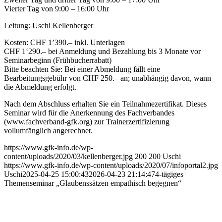
Vierter Tag von 9:00 – 16:00 Uhr
Leitung: Uschi Kellenberger
Kosten: CHF 1’390.– inkl. Unterlagen
CHF 1‘290.– bei Anmeldung und Bezahlung bis 3 Monate vor
Seminarbeginn (Frühbucherrabatt)
Bitte beachten Sie: Bei einer Abmeldung fällt eine
Bearbeitungsgebühr von CHF 250.– an; unabhängig davon, wann
die Abmeldung erfolgt.
Nach dem Abschluss erhalten Sie ein Teilnahmezertifikat. Dieses
Seminar wird für die Anerkennung des Fachverbandes
(www.fachverband-gfk.org) zur Trainerzertifizierung
vollumfänglich angerechnet.
https://www.gfk-info.de/wp-
content/uploads/2020/03/kellenberger.jpg
200
200
Uschi
https://www.gfk-info.de/wp-content/uploads/2020/07/infoportal2.jpg
Uschi
2025-04-25 15:00:43
2026-04-23 21:14:47
4-tägiges
Themenseminar „Glaubenssätzen empathisch begegnen“