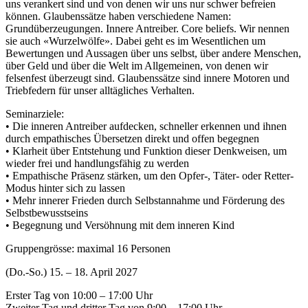
uns verankert sind und von denen wir uns nur schwer befreien
können. Glaubenssätze haben verschiedene Namen:
Grundüberzeugungen. Innere Antreiber. Core beliefs. Wir nennen
sie auch «Wurzelwölfe». Dabei geht es im Wesentlichen um
Bewertungen und Aussagen über uns selbst, über andere Menschen,
über Geld und über die Welt im Allgemeinen, von denen wir
felsenfest überzeugt sind. Glaubenssätze sind innere Motoren und
Triebfedern für unser alltägliches Verhalten.
Seminarziele:
• Die inneren Antreiber aufdecken, schneller erkennen und ihnen
durch empathisches Übersetzen direkt und offen begegnen
• Klarheit über Entstehung und Funktion dieser Denkweisen, um
wieder frei und handlungsfähig zu werden
• Empathische Präsenz stärken, um den Opfer-, Täter- oder Retter-
Modus hinter sich zu lassen
• Mehr innerer Frieden durch Selbstannahme und Förderung des
Selbstbewusstseins
• Begegnung und Versöhnung mit dem inneren Kind
Gruppengrösse: maximal 16 Personen
(Do.-So.) 15. – 18. April 2027
Erster Tag von 10:00 – 17:00 Uhr
Zweiter Tag und dritter Tag von 9:00 – 17:00 Uhr