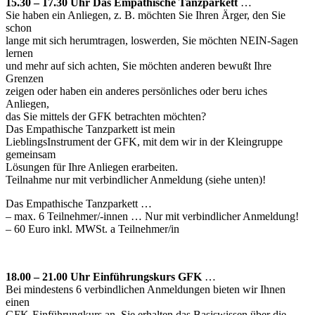
15.30 – 17.30 Uhr Das Empathische Tanzparkett
…
Sie haben ein Anliegen, z. B. möchten Sie Ihren Ärger, den Sie
schon
lange mit sich herumtragen, loswerden, Sie möchten NEIN-Sagen
lernen
und mehr auf sich achten, Sie möchten anderen bewußt Ihre
Grenzen
zeigen oder haben ein anderes persönliches oder beru iches
Anliegen,
das Sie mittels der GFK betrachten möchten?
Das Empathische Tanzparkett ist mein
LieblingsInstrument der GFK, mit dem wir in der Kleingruppe
gemeinsam
Lösungen für Ihre Anliegen erarbeiten.
Teilnahme nur mit verbindlicher Anmeldung (siehe unten)!
Das Empathische Tanzparkett …
– max. 6 Teilnehmer/-innen … Nur mit verbindlicher Anmeldung!
– 60 Euro inkl. MWSt. a Teilnehmer/in
18.00 – 21.00 Uhr Einführungskurs GFK
…
Bei mindestens 6 verbindlichen Anmeldungen bieten wir Ihnen
einen
GFK-Einführungkurs an. Sie erhalten das Basiswissen über die