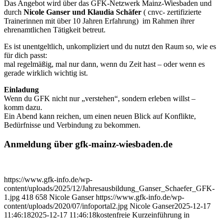
Das Angebot wird über das GFK-Netzwerk Mainz-Wiesbaden und
durch
Nicole Ganser und Klaudia Schäfer
( cnvc- zertifizierte
Trainerinnen mit über 10 Jahren Erfahrung) im Rahmen ihrer
ehrenamtlichen Tätigkeit betreut.
Es ist unentgeltlich, unkompliziert und du nutzt den Raum so, wie es
für dich passt:
mal regelmäßig, mal nur dann, wenn du Zeit hast – oder wenn es
gerade wirklich wichtig ist.
Einladung
Wenn du GFK nicht nur „verstehen“, sondern erleben willst –
komm dazu.
Ein Abend kann reichen, um einen neuen Blick auf Konflikte,
Bedürfnisse und Verbindung zu bekommen.
Anmeldung über gfk-mainz-wiesbaden.de
https://www.gfk-info.de/wp-
content/uploads/2025/12/Jahresausbildung_Ganser_Schaefer_GFK-
1.jpg
418
658
Nicole Ganser
https://www.gfk-info.de/wp-
content/uploads/2020/07/infoportal2.jpg
Nicole Ganser
2025-12-17
11:46:18
2025-12-17 11:46:18
kostenfreie Kurzeinführung in