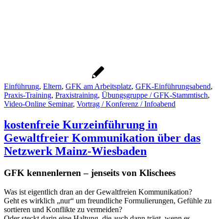
Einführung
,
Eltern
,
GFK am Arbeitsplatz
,
GFK-Einführungsabend
,
Praxis-Training
,
Praxistraining
,
Übungsgruppe / GFK-Stammtisch
,
Video-Online Seminar
,
Vortrag / Konferenz / Infoabend
kostenfreie Kurzeinführung in
Gewaltfreier Kommunikation über das
Netzwerk Mainz-Wiesbaden
GFK kennenlernen – jenseits von Klischees
Was ist eigentlich dran an der Gewaltfreien Kommunikation?
Geht es wirklich „nur“ um freundliche Formulierungen, Gefühle zu
sortieren und Konflikte zu vermeiden?
Oder steckt darin eine Haltung, die auch dann trägt, wenn es