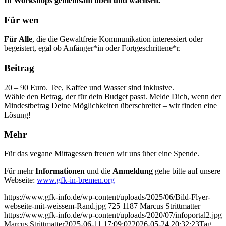
In Workshops gemeinsam üben und wachsen.
Für wen
Für Alle
, die die Gewaltfreie Kommunikation interessiert oder
begeistert, egal ob Anfänger*in oder Fortgeschrittene*r.
Beitrag
20 – 90 Euro. Tee, Kaffee und Wasser sind inklusive.
Wähle den Betrag, der für dein Budget passt. Melde Dich, wenn der
Mindestbetrag Deine Möglichkeiten überschreitet – wir finden eine
Lösung!
Mehr
Für das vegane Mittagessen freuen wir uns über eine Spende.
Für mehr
Informationen
und die
Anmeldung
gehe bitte auf unsere
Webseite:
www.gfk-in-bremen.org
https://www.gfk-info.de/wp-content/uploads/2025/06/Bild-Flyer-
webseite-mit-weissem-Rand.jpg
725
1187
Marcus Strittmatter
https://www.gfk-info.de/wp-content/uploads/2020/07/infoportal2.jpg
Marcus Strittmatter
2025-06-11 17:09:02
2026-05-24 20:32:23
Tag