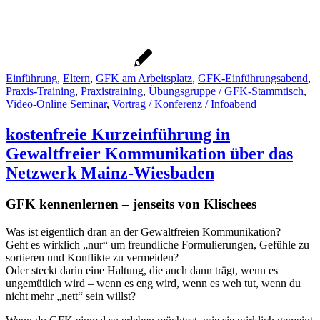
Einführung
,
Eltern
,
GFK am Arbeitsplatz
,
GFK-Einführungsabend
,
Praxis-Training
,
Praxistraining
,
Übungsgruppe / GFK-Stammtisch
,
Video-Online Seminar
,
Vortrag / Konferenz / Infoabend
kostenfreie Kurzeinführung in
Gewaltfreier Kommunikation über das
Netzwerk Mainz-Wiesbaden
GFK kennenlernen – jenseits von Klischees
Was ist eigentlich dran an der Gewaltfreien Kommunikation?
Geht es wirklich „nur“ um freundliche Formulierungen, Gefühle zu
sortieren und Konflikte zu vermeiden?
Oder steckt darin eine Haltung, die auch dann trägt, wenn es
ungemütlich wird – wenn es eng wird, wenn es weh tut, wenn du
nicht mehr „nett“ sein willst?