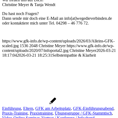
Christine Meyer & Tanja Wendt
Du hast noch Fragen?
Dann sende mir doch eine E-Mail an info[at]wegedieverbinden.de
oder kontaktiere mich unter Tel. 04298 – 46 776 72.
https://www.gfk-info.de/wp-content/uploads/2026/03/Alleins-GFK-
scaled.jpg
1536
2048
Christine Meyer
https://www.gfk-info.de/wp-
content/uploads/2020/07/infoportal2.jpg
Christine Meyer
2026-03-21
18:17:04
2026-03-21 18:25:31
Selbstempathie & Klarheit
Einführung
,
Eltern
,
GFK am Arbeitsplatz
,
GFK-Einführungsabend
,
Praxis-Training
,
Praxistraining
,
Übungsgruppe / GFK-Stammtisch
,
Video-Online Seminar
,
Vortrag / Konferenz / Infoabend