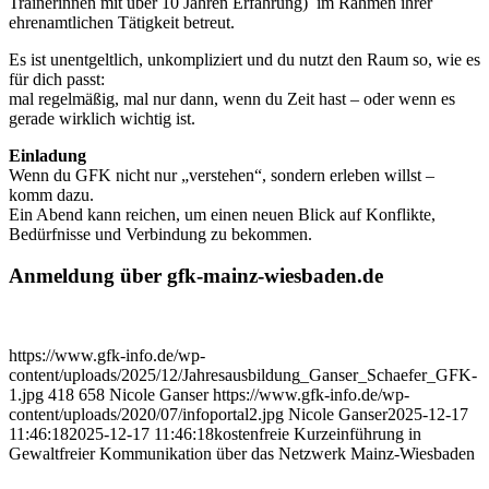
Trainerinnen mit über 10 Jahren Erfahrung) im Rahmen ihrer
ehrenamtlichen Tätigkeit betreut.
Es ist unentgeltlich, unkompliziert und du nutzt den Raum so, wie es
für dich passt:
mal regelmäßig, mal nur dann, wenn du Zeit hast – oder wenn es
gerade wirklich wichtig ist.
Einladung
Wenn du GFK nicht nur „verstehen“, sondern erleben willst –
komm dazu.
Ein Abend kann reichen, um einen neuen Blick auf Konflikte,
Bedürfnisse und Verbindung zu bekommen.
Anmeldung über gfk-mainz-wiesbaden.de
https://www.gfk-info.de/wp-
content/uploads/2025/12/Jahresausbildung_Ganser_Schaefer_GFK-
1.jpg
418
658
Nicole Ganser
https://www.gfk-info.de/wp-
content/uploads/2020/07/infoportal2.jpg
Nicole Ganser
2025-12-17
11:46:18
2025-12-17 11:46:18
kostenfreie Kurzeinführung in
Gewaltfreier Kommunikation über das Netzwerk Mainz-Wiesbaden