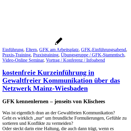
Einführung
,
Eltern
,
GFK am Arbeitsplatz
,
GFK-Einführungsabend
,
Praxis-Training
,
Praxistraining
,
Übungsgruppe / GFK-Stammtisch
,
Video-Online Seminar
,
Vortrag / Konferenz / Infoabend
kostenfreie Kurzeinführung in
Gewaltfreier Kommunikation über das
Netzwerk Mainz-Wiesbaden
GFK kennenlernen – jenseits von Klischees
Was ist eigentlich dran an der Gewaltfreien Kommunikation?
Geht es wirklich „nur“ um freundliche Formulierungen, Gefühle zu
sortieren und Konflikte zu vermeiden?
Oder steckt darin eine Haltung, die auch dann trägt, wenn es