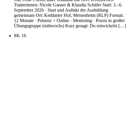
Trainerinnen: Nicole Ganser & Klaudia Schäfer Start: 3.–6.
September 2026 · Start und Auftakt der Ausbildung
gemeinsam Ort: Keddarter Hof, Meisenheim (RLP) Format:
12 Monate · Präsenz + Online · Mentoring · Praxis in großer
Übungsgruppe (mittwochs) Kurz gesagt: Du entwickelst […]
Mi.
16