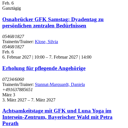
Feb.
6
Ganztägig
Osnabrücker GFK Samstag: Dyadentag zu
persönlichen zentralen Bedürfnissen
05468/1827
Trainerin/Trainer:
Klose, Silvia
05468/1827
Feb.
6
6. Februar 2027 | 10:00
–
7. Februar 2027 | 14:00
Erholung für pflegende Angehörige
07234/6060
Trainerin/Trainer:
Stannat-Marquardt, Daniela
+491637885651
März
3
3. März 2027
–
7. März 2027
Achtsamkeitstage mit GFK und Luna Yoga im
Intersein-Zentrum, Bayerischer Wald mit Petra
Porath