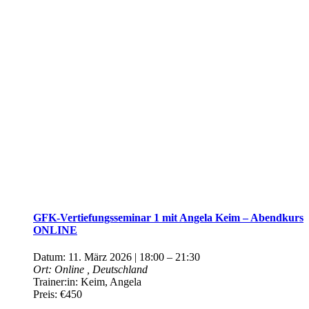
GFK-Vertiefungsseminar 1 mit Angela Keim – Abendkurs
ONLINE
Datum:
11. März 2026 | 18:00
–
21:30
Ort:
Online
, Deutschland
Trainer:in:
Keim, Angela
Preis:
€450