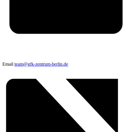
Email
team@gfk-zentrum-berlin.de