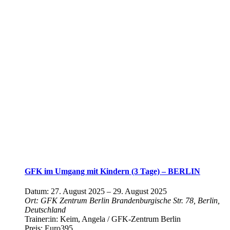
GFK im Umgang mit Kindern (3 Tage) – BERLIN
Datum:
27. August 2025
–
29. August 2025
Ort:
GFK Zentrum Berlin
Brandenburgische Str. 78, Berlin,
Deutschland
Trainer:in:
Keim, Angela / GFK-Zentrum Berlin
Preis:
Euro395