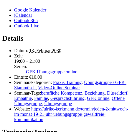
Google Kalender
iCalendar
Outlook 365
Outlook Live
Details
Datum:
13. Februar 2030
Zeit:
19:00 – 21:00
Serien:
GFK Übungsgruppe online
Eintritt:
€10,00
Seminarskategorien:
Praxis-Training
,
Übungsgruppe / GFK-
Stammtisch
,
Video-Online Seminar
Seminar-Tags:
berufliche Kompetenz
,
Beziehung
,
Düsseldorf
,
Empathie
,
Familie
,
Gesprächsführung
,
GFK online
,
Offene
Übungsgruppe
,
Übungsgruppe
Website:
https://ulrike-kerkmann.de/termin/jeden-2-mittwoch-
im-monat-19-21-uhr-uebungsgruppe-gewaltfreie-
kommunikation