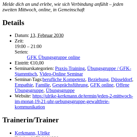
Melde dich an und erlebe, wie sich Verbindung anfühlt – jeden
zweiten Mittwoch, online, in Gemeinschaft
Details
Datum:
13. Februar 2030
Zeit:
19:00 – 21:00
Serien:
GFK Übungsgruppe online
Eintritt:
€10,00
Seminarskategorien:
Praxis-Training
,
Übungsgruppe / GFK-
Stammtisch
,
Video-Online Seminar
Seminar-Tags:
berufliche Kompetenz
,
Beziehung
,
Düsseldorf
,
Empathie
,
Familie
,
Gesprächsführung
,
GFK online
,
Offene
Übungsgruppe
,
Übungsgruppe
Website:
https://ulrike-kerkmann.de/termin/jeden-2-mittwoch-
im-monat-19-21-uhr-uebungsgruppe-gewaltfreie-
kommunikation
Trainerin/Trainer
Kerkmann, Ulrike