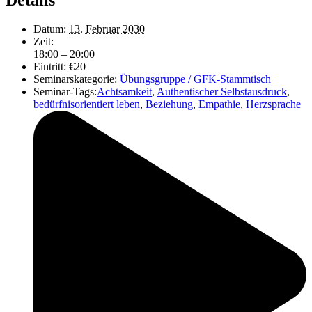
Datum:
13. Februar 2030
Zeit:
18:00 – 20:00
Eintritt:
€20
Seminarskategorie:
Übungsgruppe / GFK-Stammtisch
Seminar-Tags:
Achtsamkeit
,
Authentischer Selbstausdruck
,
bedürfnisorientiert leben
,
Beziehung
,
Empathie
,
Herzsprache