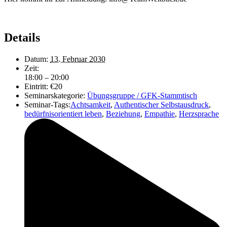
Details
Datum:
13. Februar 2030
Zeit:
18:00 – 20:00
Eintritt:
€20
Seminarskategorie:
Übungsgruppe / GFK-Stammtisch
Seminar-Tags:
Achtsamkeit
,
Authentischer Selbstausdruck
,
bedürfnisorientiert leben
,
Beziehung
,
Empathie
,
Herzsprache