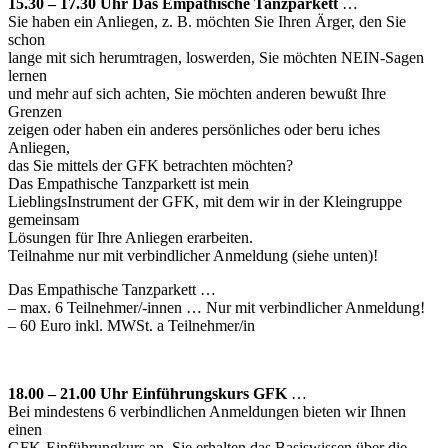
15.30 – 17.30 Uhr Das Empathische Tanzparkett
…
Sie haben ein Anliegen, z. B. möchten Sie Ihren Ärger, den Sie
schon
lange mit sich herumtragen, loswerden, Sie möchten NEIN-Sagen
lernen
und mehr auf sich achten, Sie möchten anderen bewußt Ihre
Grenzen
zeigen oder haben ein anderes persönliches oder beru iches
Anliegen,
das Sie mittels der GFK betrachten möchten?
Das Empathische Tanzparkett ist mein
LieblingsInstrument der GFK, mit dem wir in der Kleingruppe
gemeinsam
Lösungen für Ihre Anliegen erarbeiten.
Teilnahme nur mit verbindlicher Anmeldung (siehe unten)!
Das Empathische Tanzparkett …
– max. 6 Teilnehmer/-innen … Nur mit verbindlicher Anmeldung!
– 60 Euro inkl. MWSt. a Teilnehmer/in
18.00 – 21.00 Uhr Einführungskurs GFK
…
Bei mindestens 6 verbindlichen Anmeldungen bieten wir Ihnen
einen
GFK-Einführungkurs an. Sie erhalten das Basiswissen über die