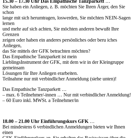
15.30 – 17.30 Uhr Das Empathische Tanzparkett
…
Sie haben ein Anliegen, z. B. möchten Sie Ihren Ärger, den Sie
schon
lange mit sich herumtragen, loswerden, Sie möchten NEIN-Sagen
lernen
und mehr auf sich achten, Sie möchten anderen bewußt Ihre
Grenzen
zeigen oder haben ein anderes persönliches oder beru iches
Anliegen,
das Sie mittels der GFK betrachten möchten?
Das Empathische Tanzparkett ist mein
LieblingsInstrument der GFK, mit dem wir in der Kleingruppe
gemeinsam
Lösungen für Ihre Anliegen erarbeiten.
Teilnahme nur mit verbindlicher Anmeldung (siehe unten)!
Das Empathische Tanzparkett …
– max. 6 Teilnehmer/-innen … Nur mit verbindlicher Anmeldung!
– 60 Euro inkl. MWSt. a Teilnehmer/in
18.00 – 21.00 Uhr Einführungskurs GFK
…
Bei mindestens 6 verbindlichen Anmeldungen bieten wir Ihnen
einen
GFK-Einführungkurs an. Sie erhalten das Basiswissen über die