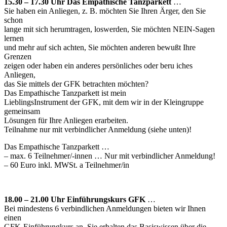
15.30 – 17.30 Uhr Das Empathische Tanzparkett
…
Sie haben ein Anliegen, z. B. möchten Sie Ihren Ärger, den Sie
schon
lange mit sich herumtragen, loswerden, Sie möchten NEIN-Sagen
lernen
und mehr auf sich achten, Sie möchten anderen bewußt Ihre
Grenzen
zeigen oder haben ein anderes persönliches oder beru iches
Anliegen,
das Sie mittels der GFK betrachten möchten?
Das Empathische Tanzparkett ist mein
LieblingsInstrument der GFK, mit dem wir in der Kleingruppe
gemeinsam
Lösungen für Ihre Anliegen erarbeiten.
Teilnahme nur mit verbindlicher Anmeldung (siehe unten)!
Das Empathische Tanzparkett …
– max. 6 Teilnehmer/-innen … Nur mit verbindlicher Anmeldung!
– 60 Euro inkl. MWSt. a Teilnehmer/in
18.00 – 21.00 Uhr Einführungskurs GFK
…
Bei mindestens 6 verbindlichen Anmeldungen bieten wir Ihnen
einen
GFK-Einführungkurs an. Sie erhalten das Basiswissen über die