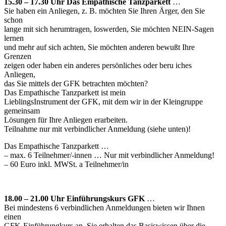
15.30 – 17.30 Uhr Das Empathische Tanzparkett
…
Sie haben ein Anliegen, z. B. möchten Sie Ihren Ärger, den Sie
schon
lange mit sich herumtragen, loswerden, Sie möchten NEIN-Sagen
lernen
und mehr auf sich achten, Sie möchten anderen bewußt Ihre
Grenzen
zeigen oder haben ein anderes persönliches oder beru iches
Anliegen,
das Sie mittels der GFK betrachten möchten?
Das Empathische Tanzparkett ist mein
LieblingsInstrument der GFK, mit dem wir in der Kleingruppe
gemeinsam
Lösungen für Ihre Anliegen erarbeiten.
Teilnahme nur mit verbindlicher Anmeldung (siehe unten)!
Das Empathische Tanzparkett …
– max. 6 Teilnehmer/-innen … Nur mit verbindlicher Anmeldung!
– 60 Euro inkl. MWSt. a Teilnehmer/in
18.00 – 21.00 Uhr Einführungskurs GFK
…
Bei mindestens 6 verbindlichen Anmeldungen bieten wir Ihnen
einen
GFK-Einführungkurs an. Sie erhalten das Basiswissen über die