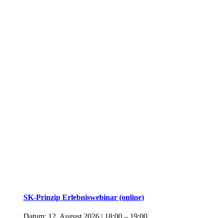
SK-Prinzip Erlebniswebinar (online)
Datum:
12. August 2026 | 18:00
–
19:00