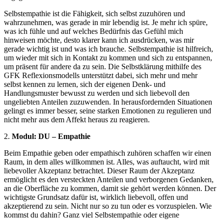
Selbstempathie ist die Fähigkeit, sich selbst zuzuhören und
wahrzunehmen, was gerade in mir lebendig ist. Je mehr ich spüre,
was ich fühle und auf welches Bedürfnis das Gefühl mich
hinweisen möchte, desto klarer kann ich ausdrücken, was mir
gerade wichtig ist und was ich brauche. Selbstempathie ist hilfreich,
um wieder mit sich in Kontakt zu kommen und sich zu entspannen,
um präsent für andere da zu sein. Die Selbstklärung mithilfe des
GFK Reflexionsmodells unterstützt dabei, sich mehr und mehr
selbst kennen zu lernen, sich der eigenen Denk- und
Handlungsmuster bewusst zu werden und sich liebevoll den
ungeliebten Anteilen zuzuwenden. In herausfordernden Situationen
gelingt es immer besser, seine starken Emotionen zu regulieren und
nicht mehr aus dem Affekt heraus zu reagieren.
2.
Modul: DU – Empathie
Beim Empathie geben oder empathisch zuhören schaffen wir einen
Raum, in dem alles willkommen ist. Alles, was auftaucht, wird mit
liebevoller Akzeptanz betrachtet. Dieser Raum der Akzeptanz
ermöglicht es den versteckten Anteilen und verborgenen Gedanken,
an die Oberfläche zu kommen, damit sie gehört werden können. Der
wichtigste Grundsatz dafür ist, wirklich liebevoll, offen und
akzeptierend zu sein. Nicht nur so zu tun oder es vorzuspielen. Wie
kommst du dahin? Ganz viel Selbstempathie oder eigene