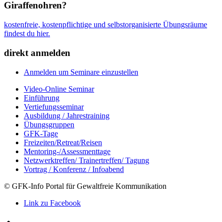
Giraffenohren?
kostenfreie, kostenpflichtige und selbstorganisierte Übungsräume
findest du hier.
direkt anmelden
Anmelden um Seminare einzustellen
Video-Online Seminar
Einführung
Vertiefungsseminar
Ausbildung / Jahrestraining
Übungsgruppen
GFK-Tage
Freizeiten/Retreat/Reisen
Mentoring-/Assessmenttage
Netzwerktreffen/ Trainertreffen/ Tagung
Vortrag / Konferenz / Infoabend
© GFK-Info Portal für Gewaltfreie Kommunikation
Link zu Facebook