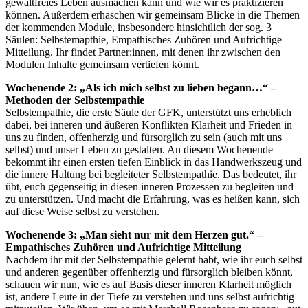
gewaltfreies Leben ausmachen kann und wie wir es praktizieren
können. Außerdem erhaschen wir gemeinsam Blicke in die Themen
der kommenden Module, insbesondere hinsichtlich der sog. 3
Säulen: Selbstemapthie, Empathisches Zuhören und Aufrichtige
Mitteilung. Ihr findet Partner:innen, mit denen ihr zwischen den
Modulen Inhalte gemeinsam vertiefen könnt.
Wochenende 2: „Als ich mich selbst zu lieben begann…“ –
Methoden der Selbstempathie
Selbstempathie, die erste Säule der GFK, unterstützt uns erheblich
dabei, bei inneren und äußeren Konflikten Klarheit und Frieden in
uns zu finden, offenherzig und fürsorglich zu sein (auch mit uns
selbst) und unser Leben zu gestalten. An diesem Wochenende
bekommt ihr einen ersten tiefen Einblick in das Handwerkszeug und
die innere Haltung bei begleiteter Selbstempathie. Das bedeutet, ihr
übt, euch gegenseitig in diesen inneren Prozessen zu begleiten und
zu unterstützen. Und macht die Erfahrung, was es heißen kann, sich
auf diese Weise selbst zu verstehen.
Wochenende 3: „Man sieht nur mit dem Herzen gut.“ –
Empathisches Zuhören und Aufrichtige Mitteilung
Nachdem ihr mit der Selbstempathie gelernt habt, wie ihr euch selbst
und anderen gegenüber offenherzig und fürsorglich bleiben könnt,
schauen wir nun, wie es auf Basis dieser inneren Klarheit möglich
ist, andere Leute in der Tiefe zu verstehen und uns selbst aufrichtig