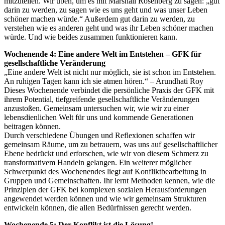
mitzuteilen. Wir üben, um es mit Marshall Rosenberg zu sagen: „gut
darin zu werden, zu sagen wie es uns geht und was unser Leben
schöner machen würde.“ Außerdem gut darin zu werden, zu
verstehen wie es anderen geht und was ihr Leben schöner machen
würde. Und wie beides zusammen funktionieren kann.
Wochenende 4: Eine andere Welt im Entstehen – GFK für
gesellschaftliche Veränderung
„Eine andere Welt ist nicht nur möglich, sie ist schon im Entstehen.
An ruhigen Tagen kann ich sie atmen hören.“ – Arundhati Roy
Dieses Wochenende verbindet die persönliche Praxis der GFK mit
ihrem Potential, tiefgreifende gesellschaftliche Veränderungen
anzustoßen. Gemeinsam untersuchen wir, wie wir zu einer
lebensdienlichen Welt für uns und kommende Generationen
beitragen können.
Durch verschiedene Übungen und Reflexionen schaffen wir
gemeinsam Räume, um zu betrauern, was uns auf gesellschaftlicher
Ebene bedrückt und erforschen, wie wir von diesem Schmerz zu
transformativem Handeln gelangen. Ein weiterer möglicher
Schwerpunkt des Wochenendes liegt auf Konfliktbearbeitung in
Gruppen und Gemeinschaften. Ihr lernt Methoden kennen, wie die
Prinzipien der GFK bei komplexen sozialen Herausforderungen
angewendet werden können und wie wir gemeinsam Strukturen
entwickeln können, die allen Bedürfnissen gerecht werden.
Wochenende 5: Der Konflikt ist die Lösung! –