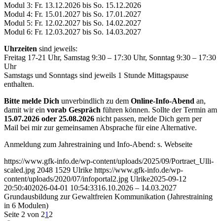
Modul 3: Fr. 13.12.2026 bis So. 15.12.2026
Modul 4: Fr. 15.01.2027 bis So. 17.01.2027
Modul 5: Fr. 12.02.2027 bis So. 14.02.2027
Modul 6: Fr. 12.03.2027 bis So. 14.03.2027
Uhrzeiten
sind jeweils:
Freitag 17-21 Uhr, Samstag 9:30 – 17:30 Uhr, Sonntag 9:30 – 17:30
Uhr
Samstags und Sonntags sind jeweils 1 Stunde Mittagspause
enthalten.
Bitte melde Dich
unverbindlich zu dem
Online-Info-Abend
an,
damit wir ein
vorab Gespräch
führen können. Sollte der Termin am
15.07.2026 oder 25.08.2026
nicht passen, melde Dich gern per
Mail bei mir zur gemeinsamen Absprache für eine Alternative.
Anmeldung zum Jahrestraining und Info-Abend: s. Webseite
https://www.gfk-info.de/wp-content/uploads/2025/09/Portraet_Ulli-
scaled.jpg
2048
1529
Ulrike
https://www.gfk-info.de/wp-
content/uploads/2020/07/infoportal2.jpg
Ulrike
2025-09-12
20:50:40
2026-04-01 10:54:33
16.10.2026 – 14.03.2027
Grundausbildung zur Gewaltfreien Kommunikation (Jahrestraining
in 6 Modulen)
Seite 2 von 2
1
2