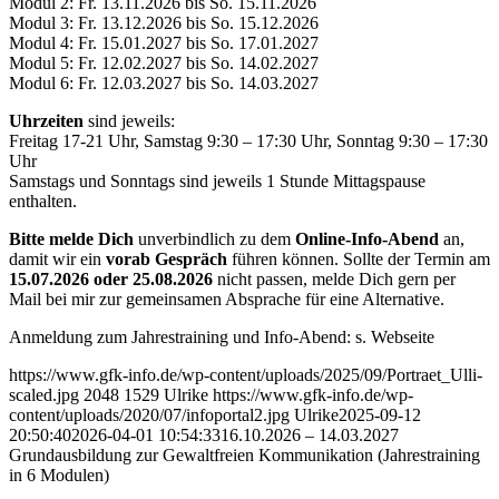
Modul 2: Fr. 13.11.2026 bis So. 15.11.2026
Modul 3: Fr. 13.12.2026 bis So. 15.12.2026
Modul 4: Fr. 15.01.2027 bis So. 17.01.2027
Modul 5: Fr. 12.02.2027 bis So. 14.02.2027
Modul 6: Fr. 12.03.2027 bis So. 14.03.2027
Uhrzeiten
sind jeweils:
Freitag 17-21 Uhr, Samstag 9:30 – 17:30 Uhr, Sonntag 9:30 – 17:30
Uhr
Samstags und Sonntags sind jeweils 1 Stunde Mittagspause
enthalten.
Bitte melde Dich
unverbindlich zu dem
Online-Info-Abend
an,
damit wir ein
vorab Gespräch
führen können. Sollte der Termin am
15.07.2026 oder 25.08.2026
nicht passen, melde Dich gern per
Mail bei mir zur gemeinsamen Absprache für eine Alternative.
Anmeldung zum Jahrestraining und Info-Abend: s. Webseite
https://www.gfk-info.de/wp-content/uploads/2025/09/Portraet_Ulli-
scaled.jpg
2048
1529
Ulrike
https://www.gfk-info.de/wp-
content/uploads/2020/07/infoportal2.jpg
Ulrike
2025-09-12
20:50:40
2026-04-01 10:54:33
16.10.2026 – 14.03.2027
Grundausbildung zur Gewaltfreien Kommunikation (Jahrestraining
in 6 Modulen)