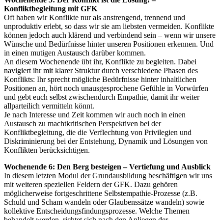
Konfliktbegleitung mit GFK
Oft haben wir Konflikte nur als anstrengend, trennend und
unproduktiv erlebt, so dass wir sie am liebsten vermeiden. Konflikte
können jedoch auch klärend und verbindend sein – wenn wir unsere
Wünsche und Bedürfnisse hinter unseren Positionen erkennen. Und
in einen mutigen Austausch darüber kommen.
An diesem Wochenende übt ihr, Konflikte zu begleiten. Dabei
navigiert ihr mit klarer Struktur durch verschiedene Phasen des
Konflikts: Ihr sprecht mögliche Bedürfnisse hinter inhaltlichen
Positionen an, hört noch unausgesprochene Gefühle in Vorwürfen
und gebt euch selbst zwischendurch Empathie, damit ihr weiter
allparteilich vermitteln könnt.
Je nach Interesse und Zeit kommen wir auch noch in einen
Austausch zu machtkritischen Perspektiven bei der
Konfliktbegleitung, die die Verflechtung von Privilegien und
Diskriminierung bei der Entstehung, Dynamik und Lösungen von
Konflikten berücksichtigen.
Wochenende 6: Den Berg besteigen – Vertiefung und Ausblick
In diesem letzten Modul der Grundausbildung beschäftigen wir uns
mit weiteren speziellen Feldern der GFK. Dazu gehören
möglicherweise fortgeschrittene Selbstempathie-Prozesse (z.B.
Schuld und Scham wandeln oder Glaubenssätze wandeln) sowie
kollektive Entscheidungsfindungsprozesse. Welche Themen
behandelt werden, richtet sich nach den Anliegen der