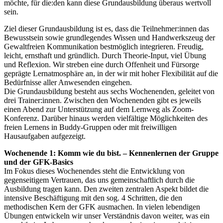
möchte, für die:den kann diese Grundausbildung überaus wertvoll
sein.
Ziel dieser Grundausbildung ist es, dass die Teilnehmer:innen das
Bewusstsein sowie grundlegendes Wissen und Handwerkszeug der
Gewaltfreien Kommunikation bestmöglich integrieren. Freudig,
leicht, ernsthaft und gründlich. Durch Theorie-Input, viel Übung
und Reflexion. Wir streben eine durch Offenheit und Fürsorge
geprägte Lernatmosphäre an, in der wir mit hoher Flexibilität auf die
Bedürfnisse aller Anwesenden eingehen.
Die Grundausbildung besteht aus sechs Wochenenden, geleitet von
drei Trainer:innen. Zwischen den Wochenenden gibt es jeweils
einen Abend zur Unterstützung auf dem Lernweg als Zoom-
Konferenz. Darüber hinaus werden vielfältige Möglichkeiten des
freien Lernens in Buddy-Gruppen oder mit freiwilligen
Hausaufgaben aufgezeigt.
Wochenende 1: Komm wie du bist. – Kennenlernen der Gruppe
und der GFK-Basics
Im Fokus dieses Wochenendes steht die Entwicklung von
gegenseitigem Vertrauen, das uns gemeinschaftlich durch die
Ausbildung tragen kann. Den zweiten zentralen Aspekt bildet die
intensive Beschäftigung mit den sog. 4 Schritten, die den
methodischen Kern der GFK ausmachen. In vielen lebendigen
Übungen entwickeln wir unser Verständnis davon weiter, was ein