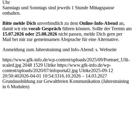
Uhr
Samstags und Sonntags sind jeweils 1 Stunde Mittagspause
enthalten.
Bitte melde Dich
unverbindlich zu dem
Online-Info-Abend
an,
damit wir ein
vorab Gespräch
führen können. Sollte der Termin am
15.07.2026 oder 25.08.2026
nicht passen, melde Dich gern per
Mail bei mir zur gemeinsamen Absprache für eine Alternative.
Anmeldung zum Jahrestraining und Info-Abend: s. Webseite
https://www.gfk-info.de/wp-content/uploads/2025/09/Portraet_Ulli-
scaled.jpg
2048
1529
Ulrike
https://www.gfk-info.de/wp-
content/uploads/2020/07/infoportal2.jpg
Ulrike
2025-09-12
20:50:40
2026-04-01 10:54:33
16.10.2026 – 14.03.2027
Grundausbildung zur Gewaltfreien Kommunikation (Jahrestraining
in 6 Modulen)