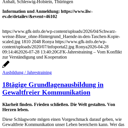
Anhalt, Schleswig-Holstein, Thüringen
Information und Anmeldung: https://www.liw-
ev.de/detailev/&event=46102
https://www.gfk-info.de/wp-content/uploads/2026/04/Schwarz-
weisse-Bluse_ohne-Hintergrund_Haende-in-den-Taschen-Kopie-
scaled.jpg
1810
2048
Ronya
https://www.gfk-info.de/wp-
content/uploads/2020/07/infoportal2.jpg
Ronya
2026-04-28
09:14:46
2026-07-28 13:40:20
GFK-Jahrestraining – Vom Konflikt
zur Verständigung und Kooperation
Ausbildung / Jahrestraining
18tägige Grundlagenausbildung in
Gewaltfreier Kommunikation
Klarheit finden. Frieden schließen. Die Welt gestalten. Von
Herzen leben.
Diese Schlagworte mögen einen Vorgeschmack darauf geben, wie
Gewaltfreie Kommunikation unser Leben bereichern kann. Wer das