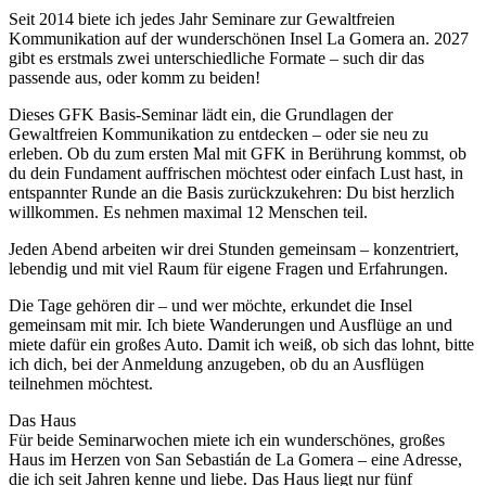
Seit 2014 biete ich jedes Jahr Seminare zur Gewaltfreien
Kommunikation auf der wunderschönen Insel La Gomera an. 2027
gibt es erstmals zwei unterschiedliche Formate – such dir das
passende aus, oder komm zu beiden!
Dieses GFK Basis-Seminar lädt ein, die Grundlagen der
Gewaltfreien Kommunikation zu entdecken – oder sie neu zu
erleben. Ob du zum ersten Mal mit GFK in Berührung kommst, ob
du dein Fundament auffrischen möchtest oder einfach Lust hast, in
entspannter Runde an die Basis zurückzukehren: Du bist herzlich
willkommen. Es nehmen maximal 12 Menschen teil.
Jeden Abend arbeiten wir drei Stunden gemeinsam – konzentriert,
lebendig und mit viel Raum für eigene Fragen und Erfahrungen.
Die Tage gehören dir – und wer möchte, erkundet die Insel
gemeinsam mit mir. Ich biete Wanderungen und Ausflüge an und
miete dafür ein großes Auto. Damit ich weiß, ob sich das lohnt, bitte
ich dich, bei der Anmeldung anzugeben, ob du an Ausflügen
teilnehmen möchtest.
Das Haus
Für beide Seminarwochen miete ich ein wunderschönes, großes
Haus im Herzen von San Sebastián de La Gomera – eine Adresse,
die ich seit Jahren kenne und liebe. Das Haus liegt nur fünf