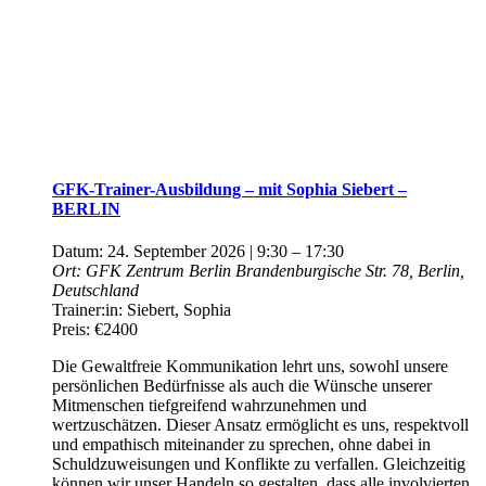
GFK-Trainer-Ausbildung – mit Sophia Siebert –
BERLIN
Datum:
24. September 2026 | 9:30
–
17:30
Ort:
GFK Zentrum Berlin
Brandenburgische Str. 78, Berlin,
Deutschland
Trainer:in:
Siebert, Sophia
Preis:
€2400
Die Gewaltfreie Kommunikation lehrt uns, sowohl unsere
persönlichen Bedürfnisse als auch die Wünsche unserer
Mitmenschen tiefgreifend wahrzunehmen und
wertzuschätzen. Dieser Ansatz ermöglicht es uns, respektvoll
und empathisch miteinander zu sprechen, ohne dabei in
Schuldzuweisungen und Konflikte zu verfallen. Gleichzeitig
können wir unser Handeln so gestalten, dass alle involvierten