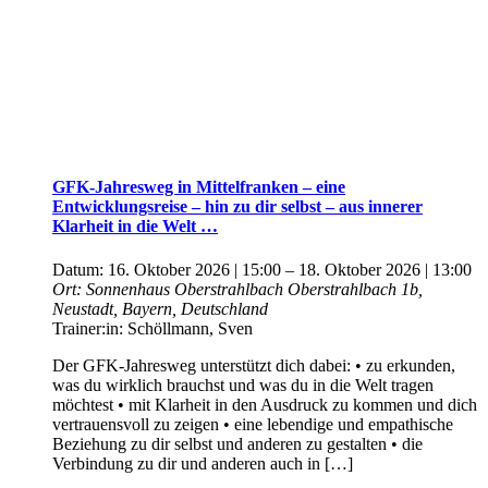
GFK-Jahresweg in Mittelfranken – eine
Entwicklungsreise – hin zu dir selbst – aus innerer
Klarheit in die Welt …
Datum:
16. Oktober 2026 | 15:00
–
18. Oktober 2026 | 13:00
Ort:
Sonnenhaus Oberstrahlbach
Oberstrahlbach 1b,
Neustadt, Bayern, Deutschland
Trainer:in:
Schöllmann, Sven
Der GFK-Jahresweg unterstützt dich dabei: • zu erkunden,
was du wirklich brauchst und was du in die Welt tragen
möchtest • mit Klarheit in den Ausdruck zu kommen und dich
vertrauensvoll zu zeigen • eine lebendige und empathische
Beziehung zu dir selbst und anderen zu gestalten • die
Verbindung zu dir und anderen auch in […]