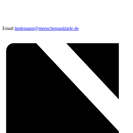
Email
lindemann@menschenundziele.de