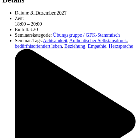
Datum:
8. Dezember 2027
Zeit:
18:00 – 20:00
Eintritt:
€20
Seminarskategorie:
Übungsgruppe / GFK-Stammtisch
Seminar-Tags:
Achtsamkeit
,
Authentischer Selbstausdruck
,
bedürfnisorientiert leben
,
Beziehung
,
Empathie
,
Herzsprache