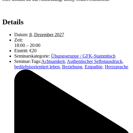
Details
Datum:
8. Dezember 2027
Zeit:
18:00 – 20:00
Eintritt:
€20
Seminarskategorie:
Übungsgruppe / GFK-Stammtisch
Seminar-Tags:
Achtsamkeit
,
Authentischer Selbstausdruck
,
bedürfnisorientiert leben
,
Beziehung
,
Empathie
,
Herzsprache