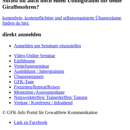
Suchst du auch noch einen Übungsraum für deine
Giraffenohren?
kostenfreie, kostenpflichtige und selbstorganisierte Übungsräume
findest du hier.
direkt anmelden
Anmelden um Seminare einzustellen
Video-Online Seminar
Einführung
Vertiefungsseminar
Ausbildung / Jahrestraining
Übungsgruppen
GFK-Tage
Freizeiten/Retreat/Reisen
Mentoring-/Assessmenttage
Netzwerktreffen/ Trainertreffen/ Tagung
Vortrag / Konferenz / Infoabend
© GFK-Info Portal für Gewaltfreie Kommunikation
Link zu Facebook