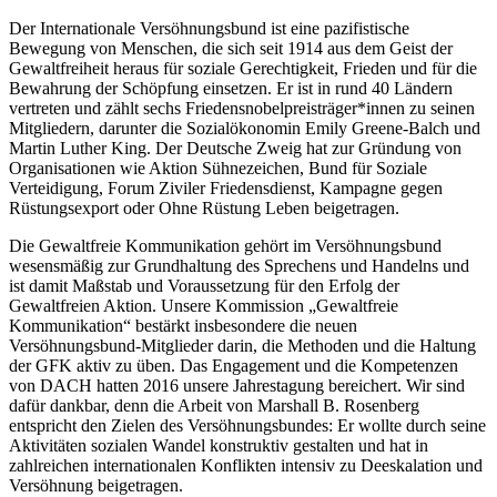
Der Internationale Versöhnungsbund ist eine pazifistische
Bewegung von Menschen, die sich seit 1914 aus dem Geist der
Gewaltfreiheit heraus für soziale Gerechtigkeit, Frieden und für die
Bewahrung der Schöpfung einsetzen. Er ist in rund 40 Ländern
vertreten und zählt sechs Friedensnobelpreisträger*innen zu seinen
Mitgliedern, darunter die Sozialökonomin Emily Greene-Balch und
Martin Luther King. Der Deutsche Zweig hat zur Gründung von
Organisationen wie Aktion Sühnezeichen, Bund für Soziale
Verteidigung, Forum Ziviler Friedensdienst, Kampagne gegen
Rüstungsexport oder Ohne Rüstung Leben beigetragen.
Die Gewaltfreie Kommunikation gehört im Versöhnungsbund
wesensmäßig zur Grundhaltung des Sprechens und Handelns und
ist damit Maßstab und Voraussetzung für den Erfolg der
Gewaltfreien Aktion. Unsere Kommission „Gewaltfreie
Kommunikation“ bestärkt insbesondere die neuen
Versöhnungsbund-Mitglieder darin, die Methoden und die Haltung
der GFK aktiv zu üben. Das Engagement und die Kompetenzen
von DACH hatten 2016 unsere Jahrestagung bereichert. Wir sind
dafür dankbar, denn die Arbeit von Marshall B. Rosenberg
entspricht den Zielen des Versöhnungsbundes: Er wollte durch seine
Aktivitäten sozialen Wandel konstruktiv gestalten und hat in
zahlreichen internationalen Konflikten intensiv zu Deeskalation und
Versöhnung beigetragen.