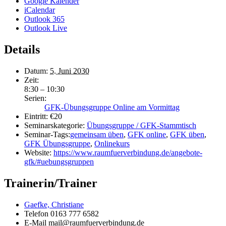
Google Kalender
iCalendar
Outlook 365
Outlook Live
Details
Datum:
5. Juni 2030
Zeit:
8:30 – 10:30
Serien:
GFK-Übungsgruppe Online am Vormittag
Eintritt:
€20
Seminarskategorie:
Übungsgruppe / GFK-Stammtisch
Seminar-Tags:
gemeinsam üben
,
GFK online
,
GFK üben
,
GFK Übungsgruppe
,
Onlinekurs
Website:
https://www.raumfuerverbindung.de/angebote-
gfk/#uebungsgruppen
Trainerin/Trainer
Gaefke, Christiane
Telefon
0163 777 6582
E-Mail
mail@raumfuerverbindung.de