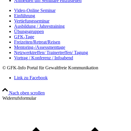
Anmelden um Seminare einzustellen
Video-Online Seminar
Einführung
Vertiefungsseminar
Ausbildung / Jahrestraining
Übungsgruppen
GFK-Tage
Freizeiten/Retreat/Reisen
Mentoring-/Assessmenttage
Netzwerktreffen/ Trainertreffen/ Tagung
Vortrag / Konferenz / Infoabend
© GFK-Info Portal für Gewaltfreie Kommunikation
Link zu Facebook
Nach oben scrollen
Widerrufsformular