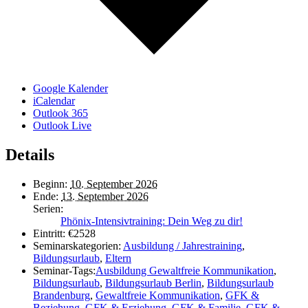
Google Kalender
iCalendar
Outlook 365
Outlook Live
Details
Beginn:
10. September 2026
Ende:
13. September 2026
Serien:
Phönix-Intensivtraining: Dein Weg zu dir!
Eintritt:
€2528
Seminarskategorien:
Ausbildung / Jahrestraining
,
Bildungsurlaub
,
Eltern
Seminar-Tags:
Ausbildung Gewaltfreie Kommunikation
,
Bildungsurlaub
,
Bildungsurlaub Berlin
,
Bildungsurlaub
Brandenburg
,
Gewaltfreie Kommunikation
,
GFK &
Beziehung
,
GFK & Erziehung
,
GFK & Familie
,
GFK &