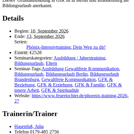
Dieses Grundausbildung in GfK ist in Berlin und Brandenburg als
Bildungsurlaub anerkannt.
Details
Beginn:
10. September 2026
Ende:
13. September 2026
Serien:
Phönix-Intensivtraining: Dein Weg zu dir!
Eintritt:
€2528
Seminarskategorien:
Ausbildung / Jahrestraining
,
Bildungsurlaub
,
Eltern
Seminar-Tags:
Ausbildung Gewaltfreie Kommunikation
,
Bildungsurlaub
,
Bildungsurlaub Berlin
,
Bildungsurlaub
Brandenburg
,
Gewaltfreie Kommunikation
,
GFK &
Beziehung
,
GFK & Erziehung
,
GFK & Familie
,
GFK &
innere Arbeit
,
GFK & Spiritualität
Website:
https://www.feuertochter.de/phoenix-training-2026-
27
Trainerin/Trainer
Hasenfuß, Julia
Telefon
0179-485 2756