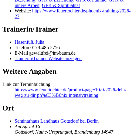
innere Arbeit
,
GFK & Spiritualität
Website:
https://www.feuertochter.de/phoenix-training-2026-
27
Trainerin/Trainer
Hasenfuß, Julia
Telefon
0179-485 2756
E-Mail
gewaltfrei@im-baum.de
Trainerin/Trainer-Website anzeigen
Weitere Angaben
Link zur Terminbuchung
https://www.feuertochter.de/product-page/10-9-2026-dein-
weg-zu-dir-ph%C3%B6nix-intensivtraining
Ort
Seminarhaus Landhaus Gottsdorf bei Berlin
Am Sprint 16
Gottsdorf, Nuthe-Ursprungtal
,
Brandenburg
14947