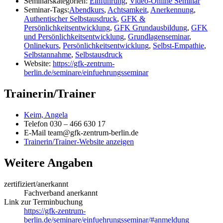
Seminarskategorien:
Einführung
,
Video-Online Seminar
Seminar-Tags:
Abendkurs
,
Achtsamkeit
,
Anerkennung
,
Authentischer Selbstausdruck
,
GFK &
Persönlichkeitsentwicklung
,
GFK Grundausbildung
,
GFK
und Persönlichkeitsentwicklung
,
Grundlagenseminar
,
Onlinekurs
,
Persönlichkeitsentwicklung
,
Selbst-Empathie
,
Selbstannahme
,
Selbstausdruck
Website:
https://gfk-zentrum-
berlin.de/seminare/einfuehrungsseminar
Trainerin/Trainer
Keim, Angela
Telefon
030 – 466 630 17
E-Mail
team@gfk-zentrum-berlin.de
Trainerin/Trainer-Website anzeigen
Weitere Angaben
zertifiziert/anerkannt
Fachverband anerkannt
Link zur Terminbuchung
https://gfk-zentrum-
berlin.de/seminare/einfuehrungsseminar/#anmeldung