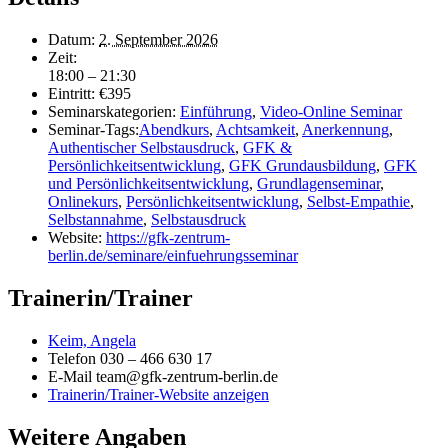
Datum:
2. September 2026
Zeit:
18:00 – 21:30
Eintritt:
€395
Seminarskategorien:
Einführung
,
Video-Online Seminar
Seminar-Tags:
Abendkurs
,
Achtsamkeit
,
Anerkennung
,
Authentischer Selbstausdruck
,
GFK &
Persönlichkeitsentwicklung
,
GFK Grundausbildung
,
GFK
und Persönlichkeitsentwicklung
,
Grundlagenseminar
,
Onlinekurs
,
Persönlichkeitsentwicklung
,
Selbst-Empathie
,
Selbstannahme
,
Selbstausdruck
Website:
https://gfk-zentrum-
berlin.de/seminare/einfuehrungsseminar
Trainerin/Trainer
Keim, Angela
Telefon
030 – 466 630 17
E-Mail
team@gfk-zentrum-berlin.de
Trainerin/Trainer-Website anzeigen
Weitere Angaben