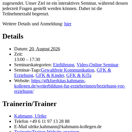
zugesendet. Unser Ziel ist ein interaktives Seminar, während dessen
jederzeit Fragen gestellt werden können. Daher ist die
Teilnehmerzahl begrenzt.
Weitere Details und Anmeldung:
hier
Details
Datum:
20. August 2026
Zeit:
13:00 – 17:30
Seminarskategorien:
Einführung
,
Video-Online Seminar
Seminar-Tags:
Gewaltfreie Kommunikation
,
GFK &
Erziehung
,
GFK & Kinder
,
GFK & KiTa
Website:
https://gfkfuerkitas.kahmann-
kollegen.de/weiterbildung-fur-erzieherinnen/beziehung-vor-
erziehung/
Trainerin/Trainer
Kahmann, Ulrike
Telefon
+49 6 11 97 13 28 88
E-Mail
ulrike.kahmann@kahmann-kollegen.de
Trainerin/Trainer-Website anzeigen