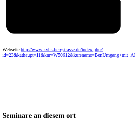
Webseite
http://www.kvhs-bergstrasse.de/index.php?
id=23&kathaupt=11&knr=W50612&kursname=BenUmgang+mit+AE
Seminare an diesem ort