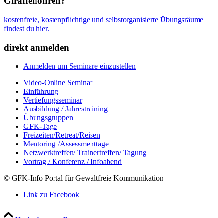
Giraffenohren?
kostenfreie, kostenpflichtige und selbstorganisierte Übungsräume
findest du hier.
direkt anmelden
Anmelden um Seminare einzustellen
Video-Online Seminar
Einführung
Vertiefungsseminar
Ausbildung / Jahrestraining
Übungsgruppen
GFK-Tage
Freizeiten/Retreat/Reisen
Mentoring-/Assessmenttage
Netzwerktreffen/ Trainertreffen/ Tagung
Vortrag / Konferenz / Infoabend
© GFK-Info Portal für Gewaltfreie Kommunikation
Link zu Facebook