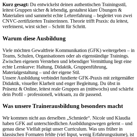
Kurz gesagt:
Du entwickelst deinen authentischen Trainingsstil,
leitest Gruppen sicher & lebendig, gestaltest klare Übungen &
Materialien und sammelst echte Lehrerfahrung – begleitet von zwei
CNVC‑zertifizierten Trainerinnen. Theorie trifft Praxis: du leitest,
verfeinerst, wirst sicher – Schritt für Schritt.
Warum diese Ausbildung
Viele möchten Gewaltfreie Kommunikation (GFK) weitergeben – in
Teams, Schulen, Organisationen oder als eigenständige Trainings.
Zwischen eigenem Verstehen und lebendiger Vermittlung liegt eine
echte Lernkurve: Haltung, Didaktik, Gruppenführung,
Materialgestaltung – und der eigene Stil.
Unsere Ausbildung verbindet fundierte GFK‑Praxis mit zeitgemäßer
Didaktik, visueller Klarheit und enger Begleitung. Du übst in
Präsenz & Online, leitest reale Gruppen an (mittwochs) und schärfst
dein Profil – professionell, wirksam, zu dir passend.
Was unsere Trainerausbildung besonders macht
Wir kommen nicht aus derselben „Schmiede“. Nicole und Klaudia
haben GFK auf unterschiedlichen Ausbildungswegen gelernt – und
genau diese Vielfalt prägt unser Curriculum. Was uns früher in
klassischen Formaten fehlte (viel Input, wenig Erfahrungsräume), ist