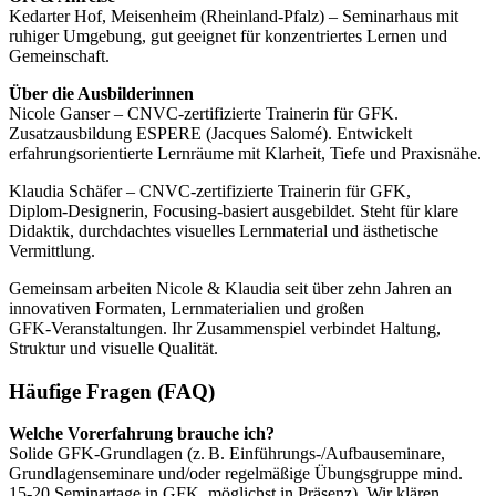
Kedarter Hof, Meisenheim (Rheinland‑Pfalz) – Seminarhaus mit
ruhiger Umgebung, gut geeignet für konzentriertes Lernen und
Gemeinschaft.
Über die Ausbilderinnen
Nicole Ganser – CNVC‑zertifizierte Trainerin für GFK.
Zusatzausbildung ESPERE (Jacques Salomé). Entwickelt
erfahrungsorientierte Lernräume mit Klarheit, Tiefe und Praxisnähe.
Klaudia Schäfer – CNVC‑zertifizierte Trainerin für GFK,
Diplom‑Designerin, Focusing‑basiert ausgebildet. Steht für klare
Didaktik, durchdachtes visuelles Lernmaterial und ästhetische
Vermittlung.
Gemeinsam arbeiten Nicole & Klaudia seit über zehn Jahren an
innovativen Formaten, Lernmaterialien und großen
GFK‑Veranstaltungen. Ihr Zusammenspiel verbindet Haltung,
Struktur und visuelle Qualität.
Häufige Fragen (FAQ)
Welche Vorerfahrung brauche ich?
Solide GFK‑Grundlagen (z. B. Einführungs‑/Aufbauseminare,
Grundlagenseminare und/oder regelmäßige Übungsgruppe mind.
15-20 Seminartage in GFK, möglichst in Präsenz). Wir klären