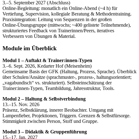
3.–5. September 2027 (Abschluss)
Online‑Begleitung: monatlich ein Online‑Abend (~4 h) für
Vertiefung, Supervision, kollegiale Beratung & Methodentraining.
Praxisintegration: Leitung von Sequenzen in der großen
Online‑Übungsgruppe (mittwochs; ~400 gelistete Teilnehmende),
strukturiertes Feedback von Trainerinnen/Peers, iteratives
Verbessern von Übungen & Material.
Module im Überblick
Modul 1 – Auftakt & Trainer:innen‑Typen
3.–6. Sept. 2026, Kedarter Hof (Meisenheim)
Gemeinsame Basis der GFK (Haltung, Prozess, Sprache). Überblick
über Schulen/Ansätze (sprachmuster‑, prozess‑, haltungsorientiert;
„vagabundisch“ vs. strukturiert). Selbsteinschätzung der
Trainer:innen‑Typen, Teambildung, Jahresstruktur, Tools.
Modul 2 – Haltung & Selbstverbindung
13.–15. Nov. 2026
Präsenz, Selbstklärung, innerer Beobachter. Umgang mit
Lampenfieber, Projektionen, Triggern. Grenzen & Selbstfürsorge.
Stimmigkeit zwischen Person, Stoff und Gruppe.
Modul 3 – Didaktik & Gruppenführung
15.–17. Jan. 2027