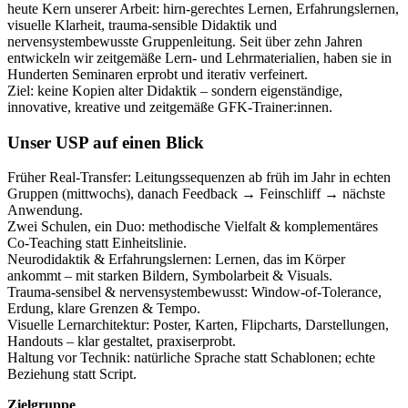
heute Kern unserer Arbeit: hirn‑gerechtes Lernen, Erfahrungslernen,
visuelle Klarheit, trauma‑sensible Didaktik und
nervensystembewusste Gruppenleitung. Seit über zehn Jahren
entwickeln wir zeitgemäße Lern‑ und Lehrmaterialien, haben sie in
Hunderten Seminaren erprobt und iterativ verfeinert.
Ziel: keine Kopien alter Didaktik – sondern eigenständige,
innovative, kreative und zeitgemäße GFK‑Trainer:innen.
Unser USP auf einen Blick
Früher Real‑Transfer: Leitungssequenzen ab früh im Jahr in echten
Gruppen (mittwochs), danach Feedback → Feinschliff → nächste
Anwendung.
Zwei Schulen, ein Duo: methodische Vielfalt & komplementäres
Co‑Teaching statt Einheitslinie.
Neurodidaktik & Erfahrungslernen: Lernen, das im Körper
ankommt – mit starken Bildern, Symbolarbeit & Visuals.
Trauma‑sensibel & nervensystembewusst: Window‑of‑Tolerance,
Erdung, klare Grenzen & Tempo.
Visuelle Lernarchitektur: Poster, Karten, Flipcharts, Darstellungen,
Handouts – klar gestaltet, praxiserprobt.
Haltung vor Technik: natürliche Sprache statt Schablonen; echte
Beziehung statt Script.
Zielgruppe