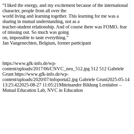
“I liked the energy, and my excitement because of the international
character, people from all over the
world living and learning together. This learning for me was a
sharing in mutual understanding, not as a
teacher-student relationship. And of course there was FOMO, fear
of missing out. So much was going
on, impossible to taste everything.”
Jan Vangenechten, Belgium, former participant
https://www.gfk-info.de/wp-
content/uploads/2017/06/CNVC_neu_512.jpg
512
512
Gabriele
Grunt
https://www.gfk-info.de/wp-
content/uploads/2020/07/infoportal2.jpg
Gabriele Grunt
2025-05-14
13:25:42
2025-08-27 11:05:21
Miteinander Bildung Lernlabor –
Mutual Education Lab, NVC in Education