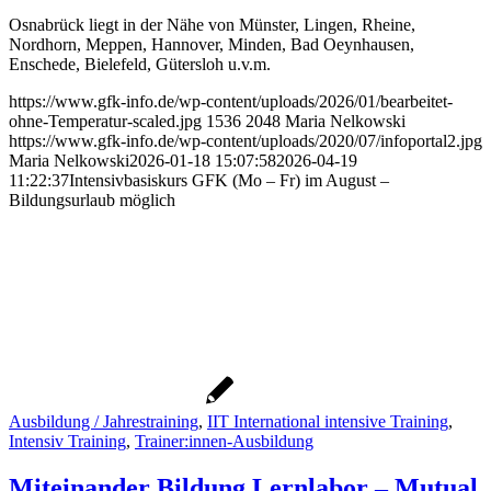
Osnabrück liegt in der Nähe von Münster, Lingen, Rheine,
Nordhorn, Meppen, Hannover, Minden, Bad Oeynhausen,
Enschede, Bielefeld, Gütersloh u.v.m.
https://www.gfk-info.de/wp-content/uploads/2026/01/bearbeitet-
ohne-Temperatur-scaled.jpg
1536
2048
Maria Nelkowski
https://www.gfk-info.de/wp-content/uploads/2020/07/infoportal2.jpg
Maria Nelkowski
2026-01-18 15:07:58
2026-04-19
11:22:37
Intensivbasiskurs GFK (Mo – Fr) im August –
Bildungsurlaub möglich
Ausbildung / Jahrestraining
,
IIT International intensive Training
,
Intensiv Training
,
Trainer:innen-Ausbildung
Miteinander Bildung Lernlabor – Mutual