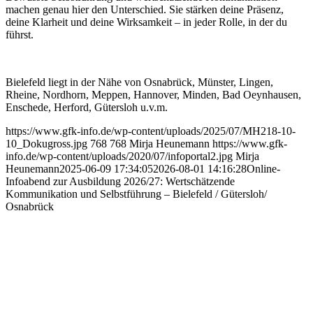
machen genau hier den Unterschied. Sie stärken deine Präsenz,
deine Klarheit und deine Wirksamkeit – in jeder Rolle, in der du
führst.
Bielefeld liegt in der Nähe von Osnabrück, Münster, Lingen,
Rheine, Nordhorn, Meppen, Hannover, Minden, Bad Oeynhausen,
Enschede, Herford, Gütersloh u.v.m.
https://www.gfk-info.de/wp-content/uploads/2025/07/MH218-10-
10_Dokugross.jpg
768
768
Mirja Heunemann
https://www.gfk-
info.de/wp-content/uploads/2020/07/infoportal2.jpg
Mirja
Heunemann
2025-06-09 17:34:05
2026-08-01 14:16:28
Online-
Infoabend zur Ausbildung 2026/27: Wertschätzende
Kommunikation und Selbstführung – Bielefeld / Gütersloh/
Osnabrück