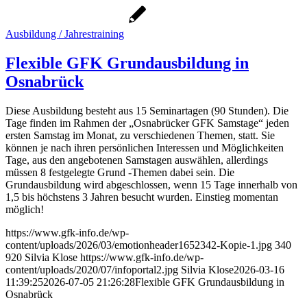
Ausbildung / Jahrestraining
Flexible GFK Grundausbildung in
Osnabrück
Diese Ausbildung besteht aus 15 Seminartagen (90 Stunden). Die
Tage finden im Rahmen der „Osnabrücker GFK Samstage“ jeden
ersten Samstag im Monat, zu verschiedenen Themen, statt. Sie
können je nach ihren persönlichen Interessen und Möglichkeiten
Tage, aus den angebotenen Samstagen auswählen, allerdings
müssen 8 festgelegte Grund -Themen dabei sein. Die
Grundausbildung wird abgeschlossen, wenn 15 Tage innerhalb von
1,5 bis höchstens 3 Jahren besucht wurden. Einstieg momentan
möglich!
https://www.gfk-info.de/wp-
content/uploads/2026/03/emotionheader1652342-Kopie-1.jpg
340
920
Silvia Klose
https://www.gfk-info.de/wp-
content/uploads/2020/07/infoportal2.jpg
Silvia Klose
2026-03-16
11:39:25
2026-07-05 21:26:28
Flexible GFK Grundausbildung in
Osnabrück