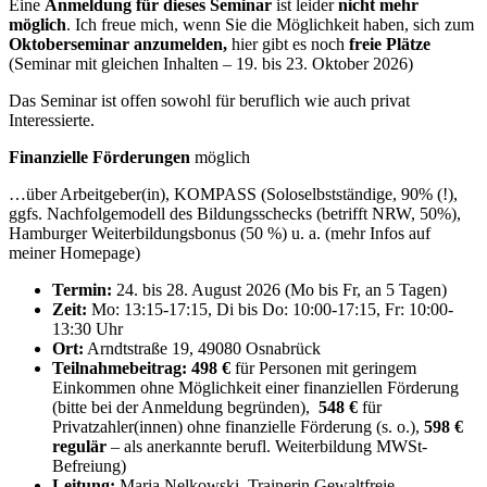
Eine
Anmeldung für dieses Seminar
ist leider
nicht mehr
möglich
. Ich freue mich, wenn Sie die Möglichkeit haben, sich zum
Oktoberseminar anzumelden,
hier gibt es noch
freie Plätze
(Seminar mit gleichen Inhalten – 19. bis 23. Oktober 2026)
Das Seminar ist offen sowohl für beruflich wie auch privat
Interessierte.
Finanzielle Förderungen
möglich
…über Arbeitgeber(in), KOMPASS (Soloselbstständige, 90% (!),
ggfs. Nachfolgemodell des Bildungsschecks (betrifft NRW, 50%),
Hamburger Weiterbildungsbonus (50 %) u. a. (mehr Infos auf
meiner Homepage)
Termin:
24. bis 28. August 2026 (Mo bis Fr, an 5 Tagen)
Zeit:
Mo: 13:15-17:15, Di bis Do: 10:00-17:15, Fr: 10:00-
13:30 Uhr
Ort:
Arndtstraße 19, 49080 Osnabrück
Teilnahmebeitrag: 498 €
für Personen mit geringem
Einkommen ohne Möglichkeit einer finanziellen Förderung
(bitte bei der Anmeldung begründen),
548 €
für
Privatzahler(innen) ohne finanzielle Förderung (s. o.),
598 €
regulär
– als anerkannte berufl. Weiterbildung MWSt-
Befreiung)
Leitung:
Maria Nelkowski, Trainerin Gewaltfreie