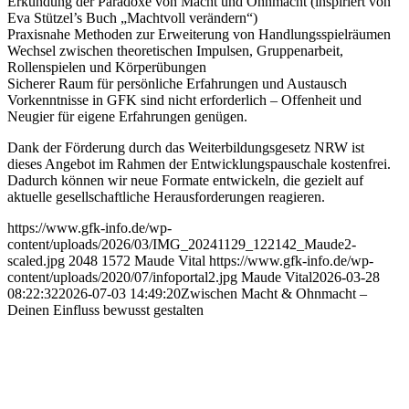
Erkundung der Paradoxe von Macht und Ohnmacht (inspiriert von
Eva Stützel’s Buch „Machtvoll verändern“)
Praxisnahe Methoden zur Erweiterung von Handlungsspielräumen
Wechsel zwischen theoretischen Impulsen, Gruppenarbeit,
Rollenspielen und Körperübungen
Sicherer Raum für persönliche Erfahrungen und Austausch
Vorkenntnisse in GFK sind nicht erforderlich – Offenheit und
Neugier für eigene Erfahrungen genügen.
Dank der Förderung durch das Weiterbildungsgesetz NRW ist
dieses Angebot im Rahmen der Entwicklungspauschale kostenfrei.
Dadurch können wir neue Formate entwickeln, die gezielt auf
aktuelle gesellschaftliche Herausforderungen reagieren.
https://www.gfk-info.de/wp-
content/uploads/2026/03/IMG_20241129_122142_Maude2-
scaled.jpg
2048
1572
Maude Vital
https://www.gfk-info.de/wp-
content/uploads/2020/07/infoportal2.jpg
Maude Vital
2026-03-28
08:22:32
2026-07-03 14:49:20
Zwischen Macht & Ohnmacht –
Deinen Einfluss bewusst gestalten