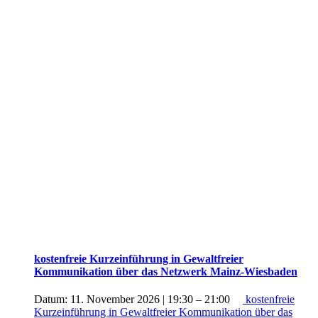
kostenfreie Kurzeinführung in Gewaltfreier
Kommunikation über das Netzwerk Mainz-Wiesbaden
Datum:
11. November 2026 | 19:30
–
21:00
kostenfreie
Kurzeinführung in Gewaltfreier Kommunikation über das